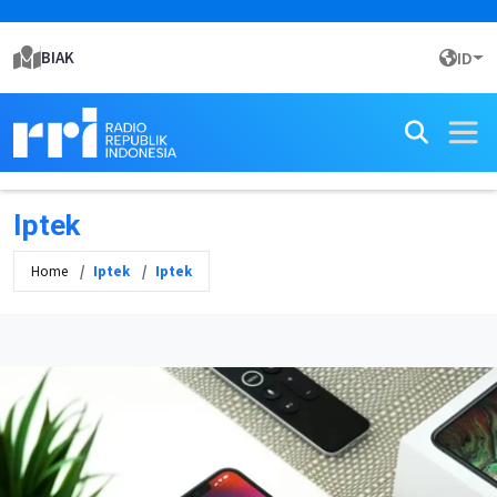
BIAK
ID
Iptek
Home
Iptek
Iptek