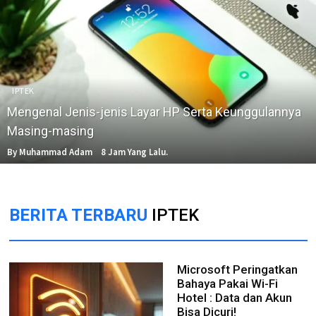
IPTEK
Mengenal Jenis-jenis Layar HP Serta Keunggulannya
Masing-masing
By Muhammad Adam
8 Jam Yang Lalu.
BERITA TERBARU
IPTEK
Microsoft Peringatkan
Bahaya Pakai Wi-Fi
Hotel : Data dan Akun
Bisa Dicuri!