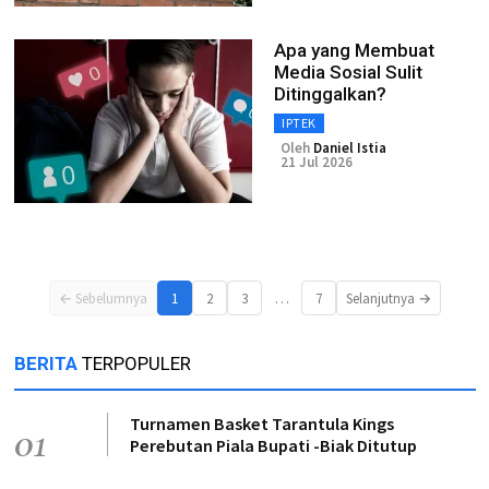
Apa yang Membuat
Media Sosial Sulit
Ditinggalkan?
IPTEK
Oleh
Daniel Istia
21 Jul 2026
…
← Sebelumnya
1
2
3
7
Selanjutnya →
BERITA
TERPOPULER
Turnamen Basket Tarantula Kings
01
Perebutan Piala Bupati -Biak Ditutup