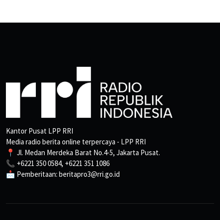
Kantor Pusat LPP RRI
Media radio berita online terpercaya - LPP RRI
📍 Jl. Medan Merdeka Barat No.4-5, Jakarta Pusat.
📞 +6221 350 0584, +6221 351 1086
📩 Pemberitaan: beritapro3@rri.go.id