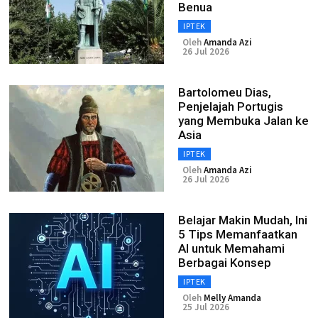
Benua
IPTEK
Oleh
Amanda Azi
26 Jul 2026
Bartolomeu Dias,
Penjelajah Portugis
yang Membuka Jalan ke
Asia
IPTEK
Oleh
Amanda Azi
26 Jul 2026
Belajar Makin Mudah, Ini
5 Tips Memanfaatkan
AI untuk Memahami
Berbagai Konsep
IPTEK
Oleh
Melly Amanda
25 Jul 2026