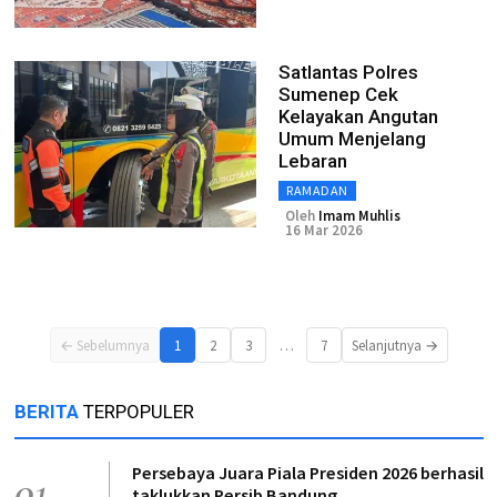
Satlantas Polres
Sumenep Cek
Kelayakan Angutan
Umum Menjelang
Lebaran
RAMADAN
Oleh
Imam Muhlis
16 Mar 2026
…
← Sebelumnya
1
2
3
7
Selanjutnya →
BERITA
TERPOPULER
Persebaya Juara Piala Presiden 2026 berhasil
01
taklukkan Persib Bandung