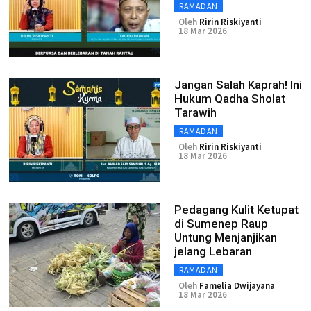
RAMADAN
Oleh
Ririn Riskiyanti
18 Mar 2026
Jangan Salah Kaprah! Ini
Hukum Qadha Sholat
Tarawih
RAMADAN
Oleh
Ririn Riskiyanti
18 Mar 2026
Pedagang Kulit Ketupat
di Sumenep Raup
Untung Menjanjikan
jelang Lebaran
RAMADAN
Oleh
Famelia Dwijayana
18 Mar 2026