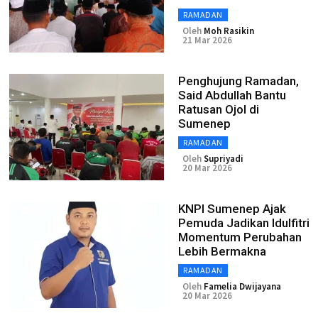
RAMADAN
Oleh
Moh Rasikin
21 Mar 2026
Penghujung Ramadan,
Said Abdullah Bantu
Ratusan Ojol di
Sumenep
RAMADAN
Oleh
Supriyadi
20 Mar 2026
KNPI Sumenep Ajak
Pemuda Jadikan Idulfitri
Momentum Perubahan
Lebih Bermakna
RAMADAN
Oleh
Famelia Dwijayana
20 Mar 2026