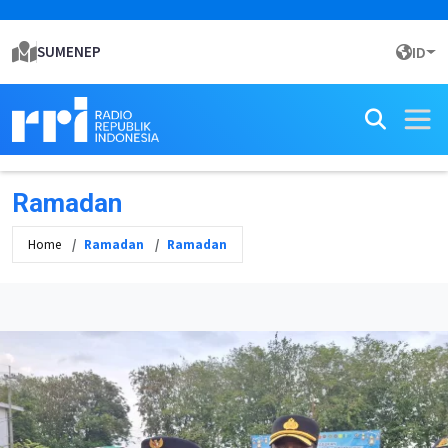
SUMENEP
ID
Ramadan
Home
Ramadan
Ramadan