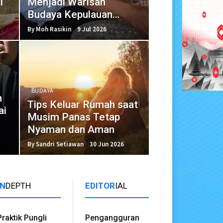
i
Menjadi Warisan
Budaya Kepulauan
Sumenep
By Moh Rasikin
9 Jul 2026
BUDAYA
n
Tips Keluar Rumah saat
ai
Musim Panas Tetap
Nyaman dan Aman
By Sandri Setiawan
30 Jun 2026
IN
DEPTH
EDITOR
IAL
Praktik Pungli
Pengangguran