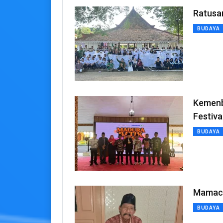
Ratusan
BUDAYA
Kemenbu
Festiva
BUDAYA
Mamaca,
BUDAYA