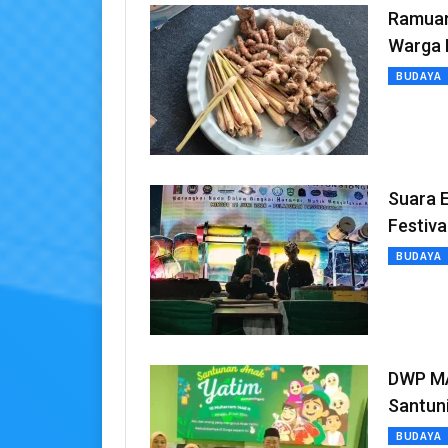
Ramuan
Warga 
BUDAYA
Suara 
Festiv
BUDAYA
DWP MA
Santun
BUDAYA