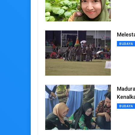
Melesta
BUDAYA
Madura 
Kenalk
BUDAYA