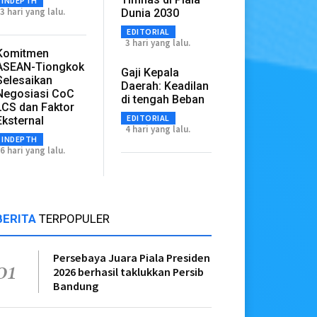
INDEPTH
3 hari yang lalu.
Dunia 2030
EDITORIAL
3 hari yang lalu.
Komitmen
ASEAN-Tiongkok
Gaji Kepala
Selesaikan
Daerah: Keadilan
Negosiasi CoC
di tengah Beban
LCS dan Faktor
EDITORIAL
Eksternal
4 hari yang lalu.
INDEPTH
6 hari yang lalu.
BERITA
TERPOPULER
Persebaya Juara Piala Presiden
01
2026 berhasil taklukkan Persib
Bandung