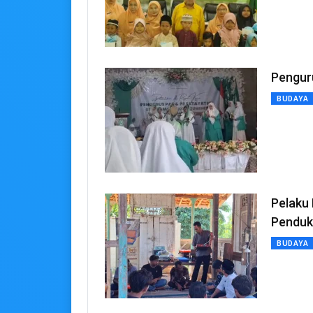
Pengur
BUDAYA
Pelaku
Penduk
BUDAYA