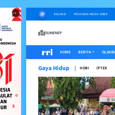
×
REDAKSI
PEDOMAN MEDIA SIBER
SUMENEP
HOME
BERITA
OLAHR
Gaya Hidup
|
HOBI
IPTEK