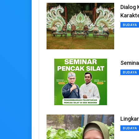
Dialog
Karakt
BUDAYA
Semina
BUDAYA
Lingka
BUDAYA