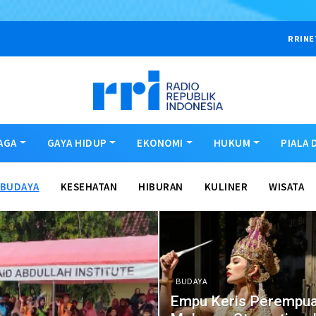
RRINE
AGA
GAYA HIDUP
EKONOMI
HUKUM
PIALA 
BUDAYA
KESEHATAN
HIBURAN
KULINER
WISATA
BUDAYA
Empu Keris Perempua