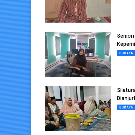
Senior
Kepemi
BUDAYA
Silatur
Dianjur
BUDAYA