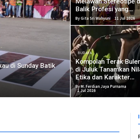
Melawan Stereotipe d
Balik Profesi yang
Dianggap Maskulin
By Gita Sri Wahyuni
11 Jul 2026
BUDAYA
Kompolan Terak Bule
au di Sunday Batik
di Juluk Tanamkan Nil
Etika dan Karakter
Generasi Muda
By M. Ferdian Jaya Purnama
1 Jul 2026