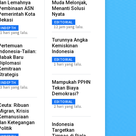
dan Lemahnya
Muda Melonjak,
Pembinaan ASN
Menanti Solusi
Pemerintah Kota
Nyata
Bekasi
EDITORIAL
12 jam yang lalu.
INDEPTH
1 hari yang lalu.
Turunnya Angka
Pertemuan
Kemiskinan
Indonesia-Tailan:
Indonesia
Babak Baru
EDITORIAL
Diplomasi
1 hari yang lalu.
Kemitraan
Strategis
Mampukah PPHN
INDEPTH
3 hari yang lalu.
Tekan Biaya
Demokrasi?
EDITORIAL
Ceuta: Ribuan
2 hari yang lalu.
Migran, Krisis
Kemanusiaan
dan Ketegangan
Indonesia
Politik
Targetkan
Timnas di Piala