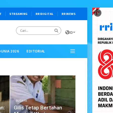
×
T
STREAMING
RRIDIGITAL
RRINEWS
ID
DUNIA 2026
EDITORIAL
BUDAYA
n:
Gilis Tetap Bertahan