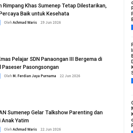
 Rimpang Khas Sumenep Tetap Dilestarikan,
Percaya Baik untuk Kesehata
Oleh
Achmad Waris
29 Jun 2026
Emas Pelajar SDN Panaongan III Bergema di
al Paseser Pasongsongan
Oleh
M. Ferdian Jaya Purnama
22 Jun 2026
N Sumenep Gelar Talkshow Parenting dan
i Anak Yatim
Oleh
Achmad Waris
22 Jun 2026