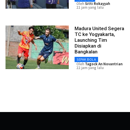
Oleh
Sitti Rokayyah
21 jam yang lalu
Madura United Segera
TC ke Yogyakarta,
Launching Tim
Disiapkan di
Bangkalan
SEPAK BOLA
Oleh
Tagock An Novantrian
22 jam yang lalu