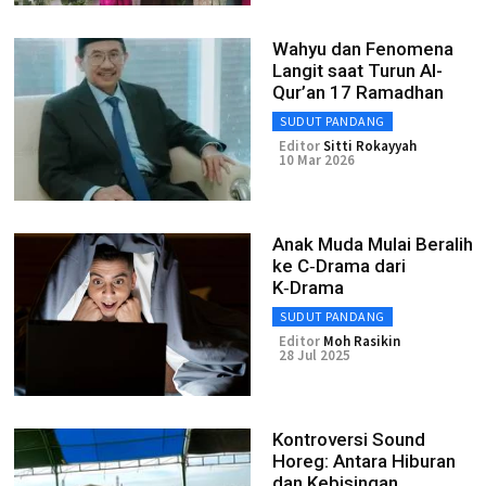
Wahyu dan Fenomena
Langit saat Turun Al-
Qur’an 17 Ramadhan
SUDUT PANDANG
Editor
Sitti Rokayyah
10 Mar 2026
Anak Muda Mulai Beralih
ke C‑Drama dari
K‑Drama
SUDUT PANDANG
Editor
Moh Rasikin
28 Jul 2025
Kontroversi Sound
Horeg: Antara Hiburan
dan Kebisingan