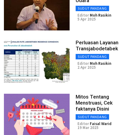
Udara
SUDUT PANDANG
Editor
Moh Rasikin
5 Apr 2025
Perluasan Layanan
Transjabodetabek
SUDUT PANDANG
Editor
Moh Rasikin
2 Apr 2025
Mitos Tentang
Menstruasi, Cek
faktanya Disini
SUDUT PANDANG
Editor
Faisal Warid
19 Mar 2025