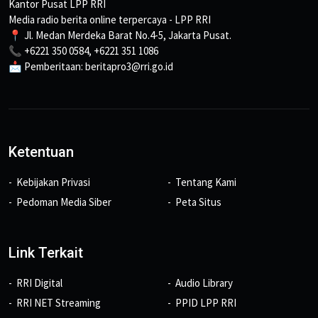
Kantor Pusat LPP RRI
Media radio berita online terpercaya - LPP RRI
📍 Jl. Medan Merdeka Barat No.4-5, Jakarta Pusat.
📞 +6221 350 0584, +6221 351 1086
📩 Pemberitaan: beritapro3@rri.go.id
Ketentuan
Kebijakan Privasi
Tentang Kami
Pedoman Media Siber
Peta Situs
Link Terkait
RRI Digital
Audio Library
RRI NET Streaming
PPID LPP RRI