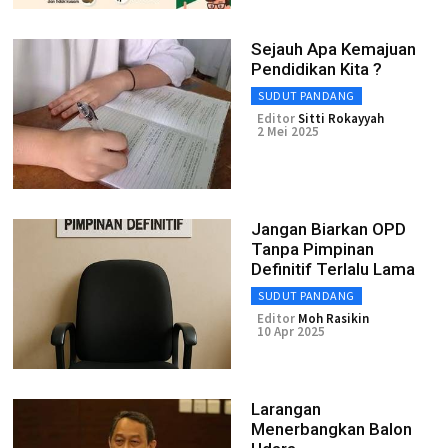
Sejauh Apa Kemajuan
Pendidikan Kita ?
SUDUT PANDANG
Editor
Sitti Rokayyah
2 Mei 2025
Jangan Biarkan OPD
Tanpa Pimpinan
Definitif Terlalu Lama
SUDUT PANDANG
Editor
Moh Rasikin
10 Apr 2025
Larangan
Menerbangkan Balon