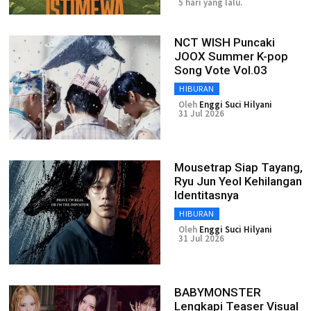
5 hari yang lalu.
NCT WISH Puncaki
JOOX Summer K-pop
Song Vote Vol.03
HIBURAN
Oleh
Enggi Suci Hilyani
31 Jul 2026
Mousetrap Siap Tayang,
Ryu Jun Yeol Kehilangan
Identitasnya
HIBURAN
Oleh
Enggi Suci Hilyani
31 Jul 2026
BABYMONSTER
Lengkapi Teaser Visual