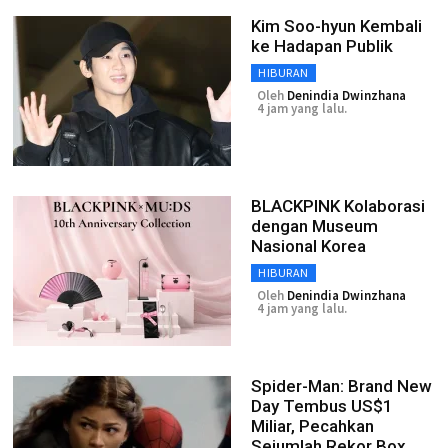
Kim Soo-hyun Kembali
ke Hadapan Publik
HIBURAN
Oleh
Denindia Dwinzhana
4 jam yang lalu.
BLACKPINK Kolaborasi
dengan Museum
Nasional Korea
HIBURAN
Oleh
Denindia Dwinzhana
4 jam yang lalu.
Spider-Man: Brand New
Day Tembus US$1
Miliar, Pecahkan
Sejumlah Rekor Box