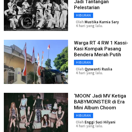
Jadi Tantangan
Pelestarian
HIBURAN
Oleh
Mustika Kurnia Sary
4 hari yang lalu.
Warga RT 4 RW 1 Kassi-
Kasi Kompak Pasang
Bendera Merah Putih
HIBURAN
Oleh
Qyswanti Ruslia
4 hari yang lalu.
‘MOON’ Jadi MV Ketiga
BABYMONSTER di Era
Mini Album Choom
HIBURAN
Oleh
Enggi Suci Hilyani
4 hari yang lalu.