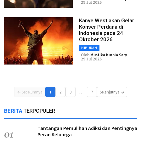
29 Jul 2026
Kanye West akan Gelar
Konser Perdana di
Indonesia pada 24
Oktober 2026
HIBURAN
Oleh
Mustika Kurnia Sary
29 Jul 2026
…
← Sebelumnya
1
2
3
7
Selanjutnya →
BERITA
TERPOPULER
Tantangan Pemulihan Adiksi dan Pentingnya
01
Peran Keluarga