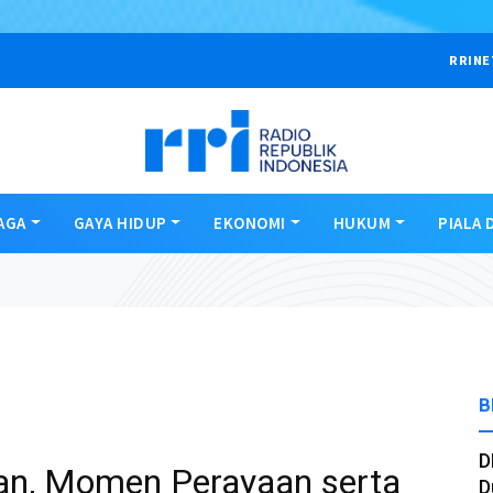
RRINE
AGA
GAYA HIDUP
EKONOMI
HUKUM
PIALA 
B
D
kan, Momen Perayaan serta
D