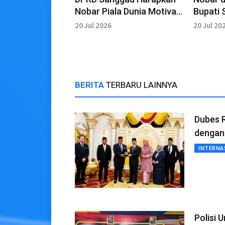
Nobar Piala Dunia Motivasi
Bupati 
Generasi Muda
Persat
20 Jul 2026
20 Jul 20
BERITA
TERBARU LAINNYA
Dubes R
dengan
INTERNA
Polisi 