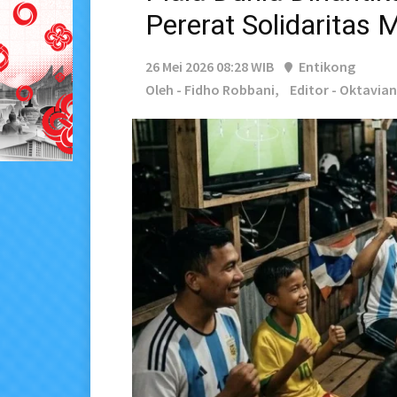
Pererat Solidaritas
26 Mei 2026 08:28 WIB
Entikong
Oleh - Fidho Robbani,
Editor - Oktavia