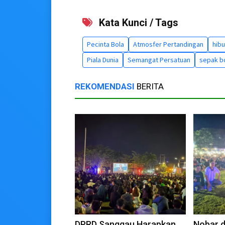
Kata Kunci / Tags
Pecinta Bola
Atmosfer Pertandingan
hibu
Piala Dunia
Semangat Persatuan
sepak b
REKOMENDASI
BERITA
DPRD Sanggau Harapkan
Nobar d