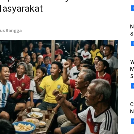
 Masyarakat
N
nus Rangga
S
W
M
S
C
N