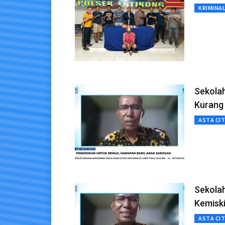
KRIMINA
Sekola
Kurang
ASTA CI
Sekola
Kemisk
ASTA CI