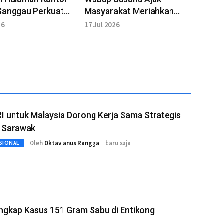
Sanggau Perkuat
Masyarakat Meriahkan
uan
Nobar Final Pildun di
26
17 Jul 2026
Sanggau
I untuk Malaysia Dorong Kerja Sama Strategis
 Sarawak
Oleh
Oktavianus Rangga
baru saja
SIONAL
Ungkap Kasus 151 Gram Sabu di Entikong