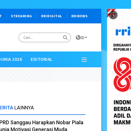
×
T
STREAMING
RRIDIGITAL
RRINEWS
ID
DUNIA 2026
EDITORIAL
ERITA
LAINNYA
PRD Sanggau Harapkan Nobar Piala
unia Motivasi Generasi Muda