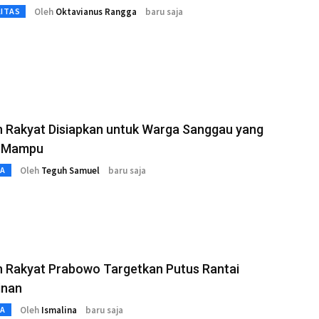
Oleh
Oktavianus Rangga
baru saja
LITAS
h Rakyat Disiapkan untuk Warga Sanggau yang
 Mampu
Oleh
Teguh Samuel
baru saja
TA
h Rakyat Prabowo Targetkan Putus Rantai
inan
Oleh
Ismalina
baru saja
TA