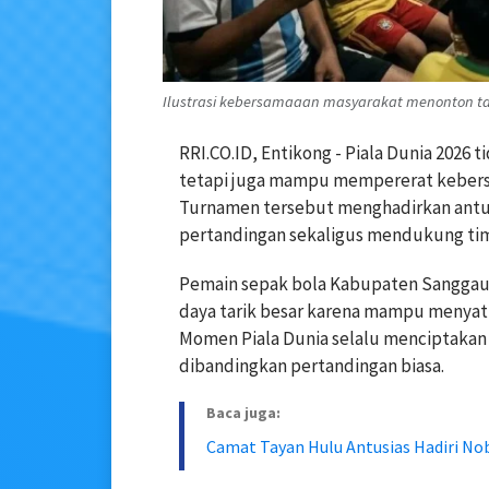
Ilustrasi kebersamaaan masyarakat menonton taya
RRI.CO.ID, Entikong - Piala Dunia 2026 
tetapi juga mampu mempererat kebersa
Turnamen tersebut menghadirkan antu
pertandingan sekaligus mendukung tim
Pemain sepak bola Kabupaten Sanggau,
daya tarik besar karena mampu menyatu
Momen Piala Dunia selalu menciptakan 
dibandingkan pertandingan biasa.
Baca juga:
Camat Tayan Hulu Antusias Hadiri No