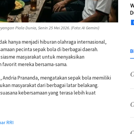
W
D
ngan Piala Dunia, Senin 25 Mei 2026. (Foto: AI Gemini)
tidak hanya menjadi hiburan olahraga internasional,
maan pecinta sepak bola di berbagai daerah.
B
siasme masyarakat untuk menyaksikan
 favorit mereka bersama-sama.
 Andria Prananda, mengatakan sepak bola memiliki
kan masyarakat dari berbagai latar belakang.
suasana kebersamaan yang terasa lebih kuat
bar RRI