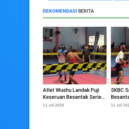
REKOMENDASI
BERITA
Atlet Wushu Landak Puji
SKBC Sa
Keseruan Besantak Series
Besanta
Sanggau
Sangga
11 Jul 2026
11 Jul 20