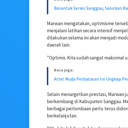
Besantak Series Sanggau, Salurkan Ba
Marwan mengatakan, optimisme tersebu
menjalani latihan secara intensif menje
dilakukan selama ini akan menjadi mod
daerah lain.
"Optimis. Kita sudah sangat maksimal un
Baca juga:
Atlet Muda Perbatasan Ini Ungkap P
Selain menargetkan prestasi, Marwan 
berkembang di Kabupaten Sanggau. Me
berbagai perlombaan perlu terus didor
berkelanjutan.