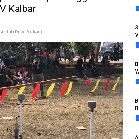
V Kalbar
S
yarifah Dewi Muliani
V
B
W
B
B
A