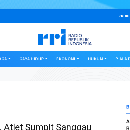
RRINE
AGA
GAYA HIDUP
EKONOMI
HUKUM
PIALA 
B
A
, Atlet Sumpit Sanggau
B