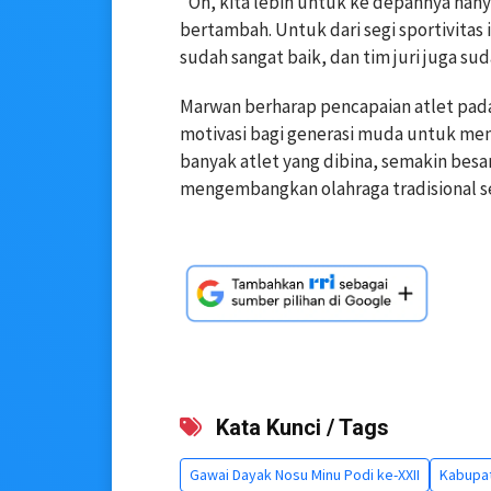
"Oh, kita lebih untuk ke depannya hanya
bertambah. Untuk dari segi sportivitas
sudah sangat baik, dan tim juri juga su
Marwan berharap pencapaian atlet pad
motivasi bagi generasi muda untuk men
banyak atlet yang dibina, semakin be
mengembangkan olahraga tradisional se
Kata Kunci / Tags
Gawai Dayak Nosu Minu Podi ke-XXII
Kabupa