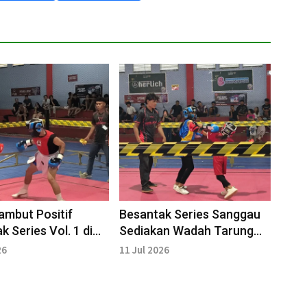
mbut Positif
Besantak Series Sanggau
k Series Vol. 1 di
Sediakan Wadah Tarung
u
Aman Bagi Awam
26
11 Jul 2026