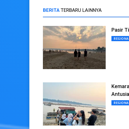
BERITA
TERBARU LAINNYA
Pasir T
REGIONA
Kemarau
Antusi
REGIONA