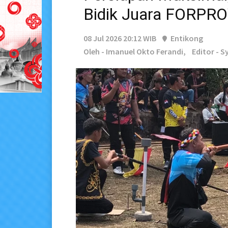
Bidik Juara FORPRO
08 Jul 2026 20:12 WIB
Entikong
Oleh - Imanuel Okto Ferandi,
Editor - S