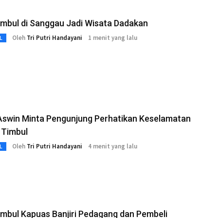
imbul di Sanggau Jadi Wisata Dadakan
Oleh
Tri Putri Handayani
1 menit yang lalu
L
Aswin Minta Pengunjung Perhatikan Keselamatan
r Timbul
Oleh
Tri Putri Handayani
4 menit yang lalu
L
imbul Kapuas Banjiri Pedagang dan Pembeli