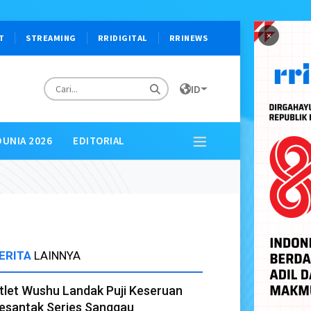
×
T
STREAMING
RRIDIGITAL
RRINEWS
ID
DUNIA 2026
EDITORIAL
ERITA
LAINNYA
tlet Wushu Landak Puji Keseruan
esantak Series Sanggau