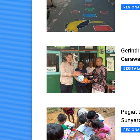
REGIONA
Gerindr
Garawa
BERITA L
Pegiat 
Sunyar
REGIONA