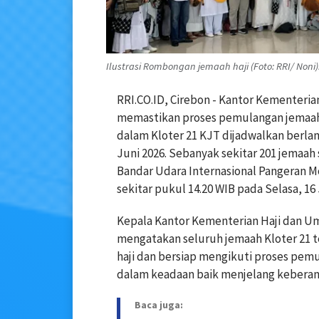
Ilustrasi Rombongan jemaah haji (Foto: RRI/ Noni)
RRI.CO.ID, Cirebon - Kantor Kementer
memastikan proses pemulangan jemaah 
dalam Kloter 21 KJT dijadwalkan berlan
Juni 2026. Sebanyak sekitar 201 jemaah 
Bandar Udara Internasional Pangeran M
sekitar pukul 14.20 WIB pada Selasa, 16 
Kepala Kantor Kementerian Haji dan Umr
mengatakan seluruh jemaah Kloter 21 t
haji dan bersiap mengikuti proses pe
dalam keadaan baik menjelang keberan
Baca juga: