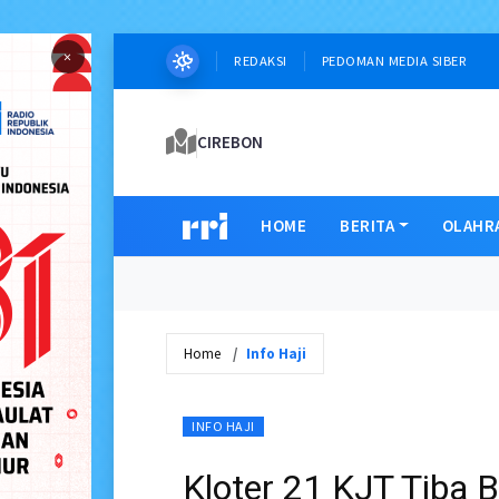
×
REDAKSI
PEDOMAN MEDIA SIBER
CIREBON
HOME
BERITA
OLAHR
Home
Info Haji
INFO HAJI
Kloter 21 KJT Tiba