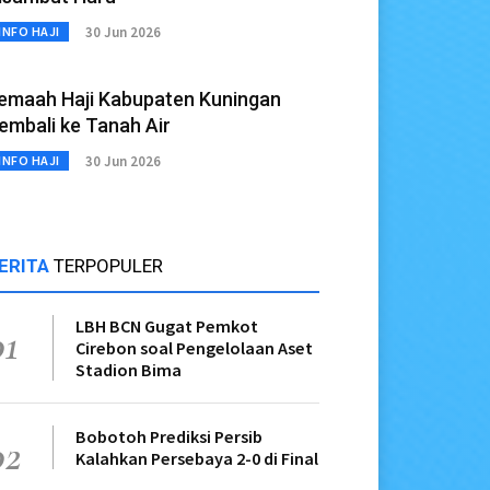
30 Jun 2026
INFO HAJI
emaah Haji Kabupaten Kuningan
embali ke Tanah Air
30 Jun 2026
INFO HAJI
ERITA
TERPOPULER
LBH BCN Gugat Pemkot
01
Cirebon soal Pengelolaan Aset
Stadion Bima
Bobotoh Prediksi Persib
02
Kalahkan Persebaya 2-0 di Final