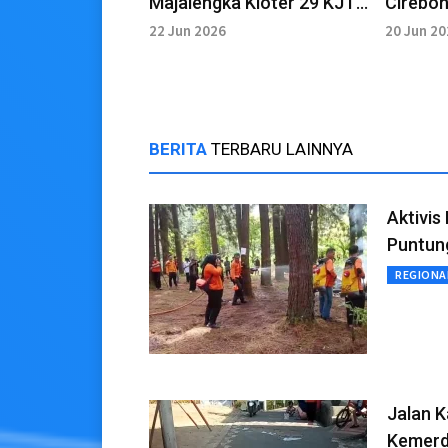
Majalengka Kloter 29 KJT
Cirebon 
Dijadwalkan Tiba Hari Ini
Satu Je
22 Jun 2026
20 Jun 2
Tanah 
BERITA
TERBARU LAINNYA
Aktivis
Puntun
REGIONA
Jalan 
Kemer