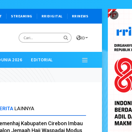
×
T
STREAMING
RRIDIGITAL
RRINEWS
ID
DUNIA 2026
EDITORIAL
ERITA
LAINNYA
emenhaj Kabupaten Cirebon Imbau
alon Jemaah Haji Waspadai Modus