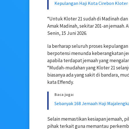
Kepulangan Haji Kota Cirebon Kloter 
“Untuk Kloter 21 sudah di Madinah dan
Amak Madinah, sekitar 201-an jemaah. Al
Senin, 15 Juni 2026.
Ia berharap seluruh proses kepulangan
berpotensi menunda keberangkatan jema
apabila terdapat jemaah yang mengalam
“Mudah-mudahan yang Kloter 21 selanju
biasanya ada yang sakit di bandara, 
kata Effendy.
Baca juga:
Sebanyak 168 Jemaah Haji Majalengka 
Selain memastikan kesiapan jemaah, pi
pihak terkait guna memantau perkemba