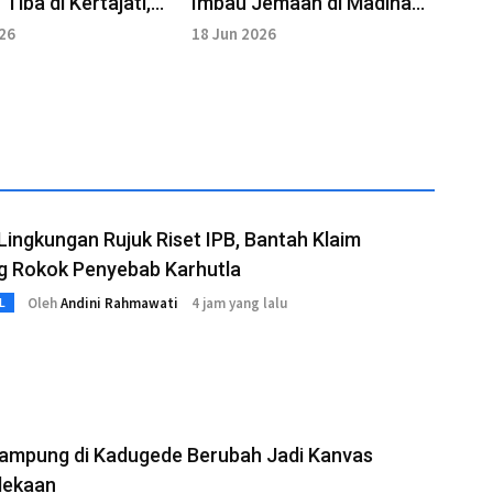
Tiba di Kertajati,
Imbau Jemaah di Madinah
maah Wafat di
Jaga Kesehatan Menjelang
026
18 Jun 2026
Suci
Pulang
 Lingkungan Rujuk Riset IPB, Bantah Klaim
g Rokok Penyebab Karhutla
Oleh
Andini Rahmawati
4 jam yang lalu
L
Kampung di Kadugede Berubah Jadi Kanvas
dekaan