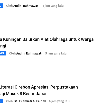
Oleh
Andini Rahmawati
4 jam yang lalu
L
a Kuningan Salurkan Alat Olahraga untuk Warga
ngi
Oleh
Andini Rahmawati
5 jam yang lalu
AIN
Literasi Cirebon Apresiasi Perpustakaan
agi Masuk 8 Besar Jabar
Oleh
Fifi Islamiati Al Faidah
6 jam yang lalu
L