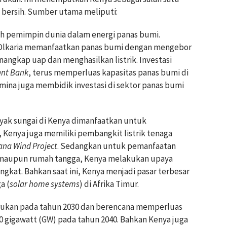
 bersih. Sumber utama meliputi:
ah pemimpin dunia dalam energi panas bumi.
i Olkaria memanfaatkan panas bumi dengan mengebor
angkap uap dan menghasilkan listrik. Investasi
ent Bank
, terus memperluas kapasitas panas bumi di
mina juga membidik investasi di sektor panas bumi
anyak sungai di Kenya dimanfaatkan untuk
u, Kenya juga memiliki pembangkit listrik tenaga
ana Wind Project
. Sedangkan untuk pemanfaatan
ri maupun rumah tangga, Kenya melakukan upaya
ngkat. Bahkan saat ini, Kenya menjadi pasar terbesar
a (
solar home systems
) di Afrika Timur.
rukan pada tahun 2030 dan berencana memperluas
00 gigawatt (GW) pada tahun 2040. Bahkan Kenya juga