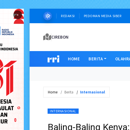
×
REDAKSI
PEDOMAN MEDIA SIBER
CIREBON
HOME
BERITA
OLAHR
Home
Berita
Internasional
INTERNASIONAL
Baling-Baling Kenya