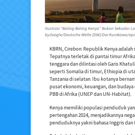
Ilustrasi “Baling-Baling Kenya” Bukan Sekadar 
by.Google/Deutsche Welle (DW)/Dai Kurokawa/epa
KBRN, Cirebon: Republik Kenya adalah s
Tepatnya terletak di pantai timur Afri
tenggara dan dilintasi oleh Garis Khatu
seperti Somalia di timur, Ethiopia di ut
Tanzania di selatan. Ibu kotanya berna
pusat ekonomi, keuangan, dan budaya di
PBB di Afrika (UNEP dan UN-Habitat).
Kenya memiliki populasi penduduk yang 
pertengahan 2024, menjadikannya negara
penduduknya yakni bahasa Inggris dan K