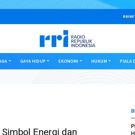
RRINE
AGA
GAYA HIDUP
EKONOMI
HUKUM
PIALA 
B
P
: Simbol Energi dan
H