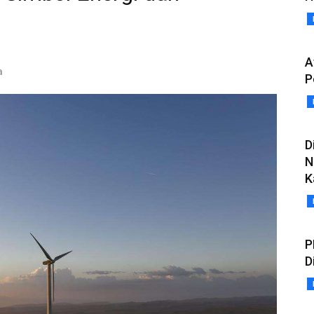
A
a
P
D
N
K
P
D