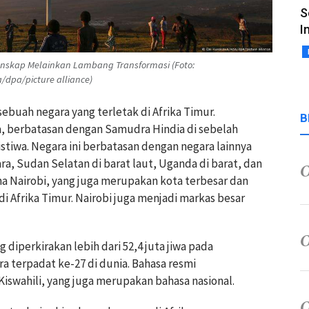
S
I
Lanskap Melainkan Lambang Transformasi (Foto:
/dpa/picture alliance)
ebuah negara yang terletak di Afrika Timur.
B
ka, berbatasan dengan Samudra Hindia di sebelah
listiwa. Negara ini berbatasan dengan negara lainnya
ara, Sudan Selatan di barat laut, Uganda di barat, dan
ma Nairobi, yang juga merupakan kota terbesar dan
 Afrika Timur. Nairobi juga menjadi markas besar
diperkirakan lebih dari 52,4 juta jiwa pada
 terpadat ke-27 di dunia. Bahasa resmi
iswahili, yang juga merupakan bahasa nasional.