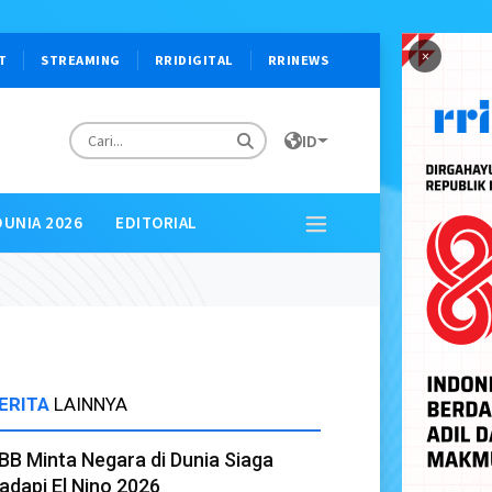
×
T
STREAMING
RRIDIGITAL
RRINEWS
ID
DUNIA 2026
EDITORIAL
ERITA
LAINNYA
BB Minta Negara di Dunia Siaga
adapi El Nino 2026