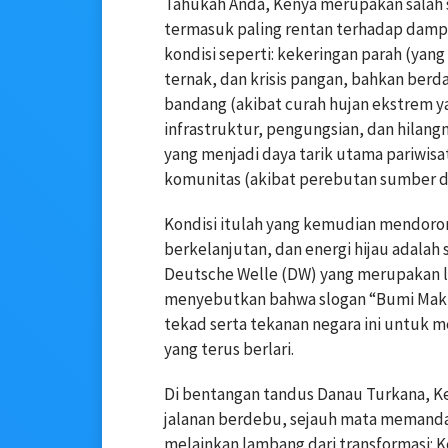
Tahukah Anda, Kenya merupakan salah sa
termasuk paling rentan terhadap dampa
kondisi seperti: kekeringan parah (yan
ternak, dan krisis pangan, bahkan ber
bandang (akibat curah hujan ekstrem 
infrastruktur, pengungsian, dan hilang
yang menjadi daya tarik utama pariwisa
komunitas (akibat perebutan sumber d
Kondisi itulah yang kemudian mendoron
berkelanjutan, dan energi hijau adalah s
Deutsche Welle (DW) yang merupakan l
menyebutkan bahwa slogan “Bumi Makin
tekad serta tekanan negara ini untuk me
yang terus berlari.
Di bentangan tandus Danau Turkana, Ke
jalanan berdebu, sejauh mata memanda
melainkan lambang dari transformasi: 