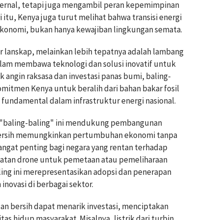
nternal, tetapi juga mengambil peran kepemimpinan
ri itu, Kenya juga turut melihat bahwa transisi energi
 ekonomi, bukan hanya kewajiban lingkungan semata.
r lanskap, melainkan lebih tepatnya adalah lambang
alam membawa teknologi dan solusi inovatif untuk
 angin raksasa dan investasi panas bumi, baling-
 komitmen Kenya untuk beralih dari bahan bakar fosil
si fundamental dalam infrastruktur energi nasional.
h "baling-baling" ini mendukung pembangunan
an bersih memungkinkan pertumbuhan ekonomi tanpa
ngat penting bagi negara yang rentan terhadap
faatan drone untuk pemetaan atau pemeliharaan
ling ini merepresentasikan adopsi dan penerapan
inovasi di berbagai sektor.
an bersih dapat menarik investasi, menciptakan
as hidup masyarakat. Misalnya, listrik dari turbin