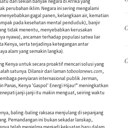
tu dari sekian banyak negara di Afrika yang
k perubahan iklim. Negara ini sering mengalami
g menyebabkan gagal panen, kelangkaan air, kematian
dampak pada kesehatan mental penduduk), banjir
yang tidak menentu, menyebabkan kerusakan
nya nyawa), ancaman terhadap populasi satwa liar
ta Kenya, serta terjadinya ketegangan antar
aya alam yang semakin langka).
g Kenya untuk secara proaktif mencari solusi yang
alah satunya. Dilansir dari laman
taboolanews.com
,
embaga penyiaran internasional publik Jerman,
 Panas, Kenya 'Gaspol' Energi Hijau!” meningkatkan
nepati janji-janji itu makin menguat, seiring waktu
nya, baling-baling raksasa menjulang di sepanjang
ng. Pemandangan ini bukan sekadar lanskap,
Kenya telah menjelma menjadi kekuatan baru dalam