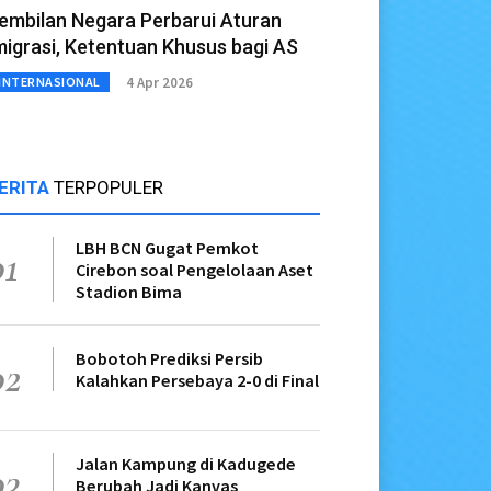
embilan Negara Perbarui Aturan
migrasi, Ketentuan Khusus bagi AS
4 Apr 2026
INTERNASIONAL
ERITA
TERPOPULER
LBH BCN Gugat Pemkot
01
Cirebon soal Pengelolaan Aset
Stadion Bima
Bobotoh Prediksi Persib
02
Kalahkan Persebaya 2-0 di Final
Jalan Kampung di Kadugede
03
Berubah Jadi Kanvas