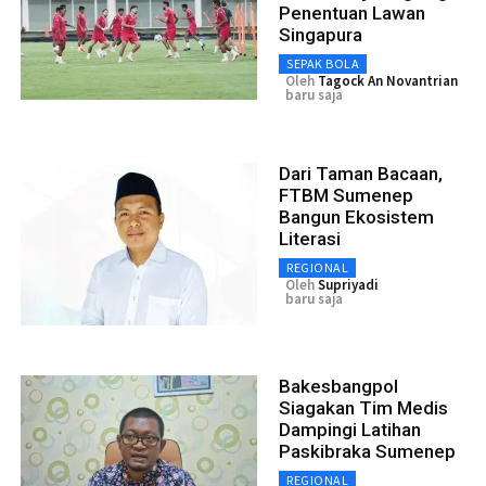
Penentuan Lawan
Singapura
SEPAK BOLA
Oleh
Tagock An Novantrian
baru saja
Dari Taman Bacaan,
FTBM Sumenep
Bangun Ekosistem
Literasi
REGIONAL
Oleh
Supriyadi
baru saja
Bakesbangpol
Siagakan Tim Medis
Dampingi Latihan
Paskibraka Sumenep
REGIONAL