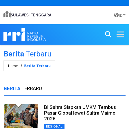
SULAWESI TENGGARA
ID
Berita
Terbaru
Home
Berita Terbaru
BERITA
TERBARU
BI Sultra Siapkan UMKM Tembus
Pasar Global lewat Sultra Maimo
2026
REGIONAL