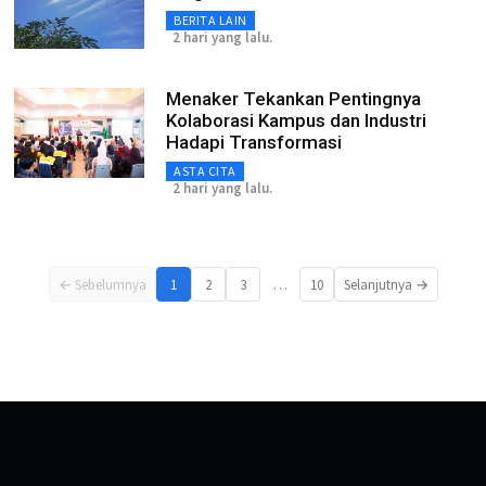
BERITA LAIN
2 hari yang lalu.
Menaker Tekankan Pentingnya
Kolaborasi Kampus dan Industri
Hadapi Transformasi
ASTA CITA
2 hari yang lalu.
…
← Sebelumnya
1
2
3
10
Selanjutnya →