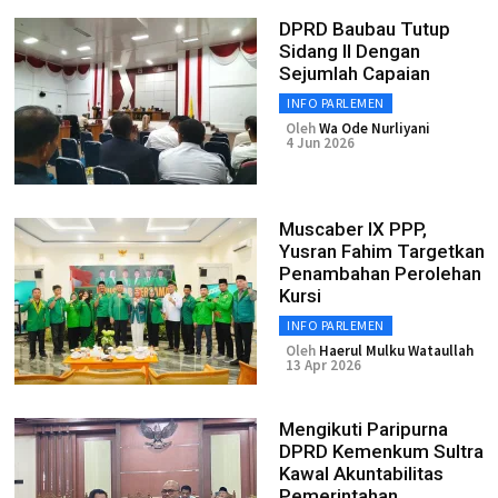
DPRD Baubau Tutup
Sidang II Dengan
Sejumlah Capaian
INFO PARLEMEN
Oleh
Wa Ode Nurliyani
4 Jun 2026
Muscaber IX PPP,
Yusran Fahim Targetkan
Penambahan Perolehan
Kursi
INFO PARLEMEN
Oleh
Haerul Mulku Wataullah
13 Apr 2026
Mengikuti Paripurna
DPRD Kemenkum Sultra
Kawal Akuntabilitas
Pemerintahan