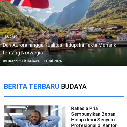
BUDAYA
Dari Aurora hingga Kualitas Hidup, Ini Fakta Menarik
tentang Norwegia
By Brenniff Titihalawa
13 Jul 2026
BERITA TERBARU
BUDAYA
Rahasia Pria
Sembunyikan Beban
Hidup demi Senyum
Profesional di Kantor