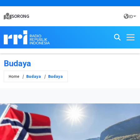
SORONG
ID
Budaya
Home
Budaya
Budaya