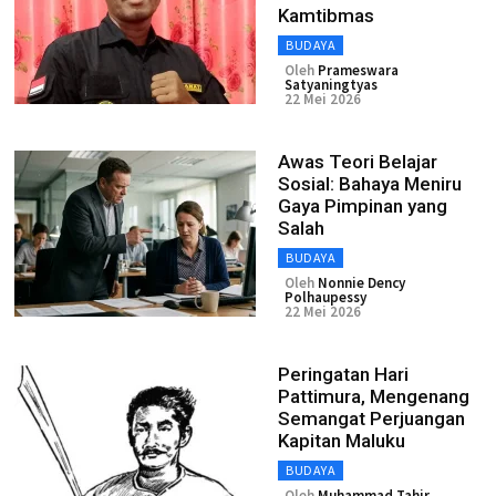
Kamtibmas
BUDAYA
Oleh
Prameswara
Satyaningtyas
22 Mei 2026
Awas Teori Belajar
Sosial: Bahaya Meniru
Gaya Pimpinan yang
Salah
BUDAYA
Oleh
Nonnie Dency
Polhaupessy
22 Mei 2026
Peringatan Hari
Pattimura, Mengenang
Semangat Perjuangan
Kapitan Maluku
BUDAYA
Oleh
Muhammad Tahir