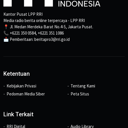
Kantor Pusat LPP RRI
Media radio berita online terpercaya - LPP RRI
📍 Jl. Medan Merdeka Barat No.4-5, Jakarta Pusat.
📞 +6221 350 0584, +6221 351 1086
📩 Pemberitaan: beritapro3@rri.go.id
Ketentuan
Kebijakan Privasi
Tentang Kami
Pedoman Media Siber
Peta Situs
Link Terkait
RRI Digital
Audio Library