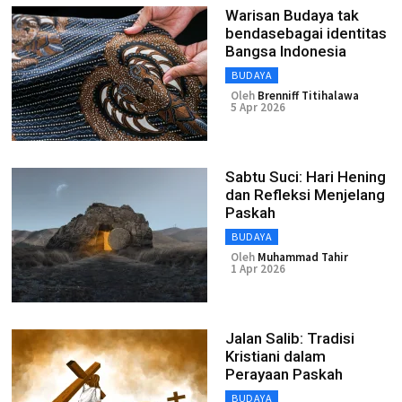
Warisan Budaya tak
bendasebagai identitas
Bangsa Indonesia
BUDAYA
Oleh
Brenniff Titihalawa
5 Apr 2026
Sabtu Suci: Hari Hening
dan Refleksi Menjelang
Paskah
BUDAYA
Oleh
Muhammad Tahir
1 Apr 2026
Jalan Salib: Tradisi
Kristiani dalam
Perayaan Paskah
BUDAYA