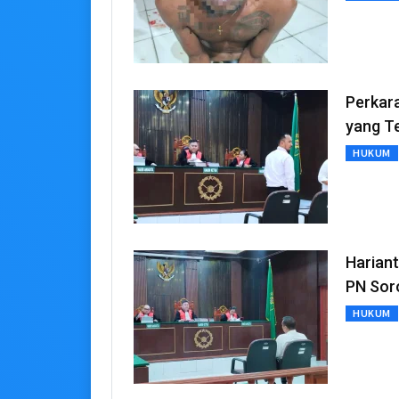
Perkar
yang Te
HUKUM
Hariant
PN Sor
HUKUM