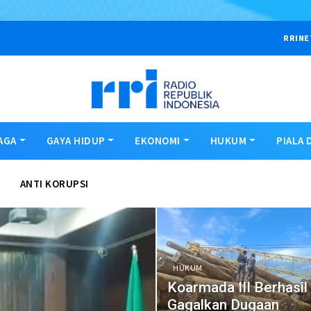
RRINE
AGA
GAYA HIDUP
EKONOMI
HUKUM
PIALA 
ANTI KORUPSI
HUKUM
Koarmada III Berhasil
Gagalkan Dugaan