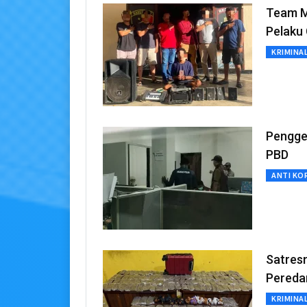
Team M
Pelaku
KRIMINA
Pengge
PBD
ANTI KO
Satres
Peredar
KRIMINA