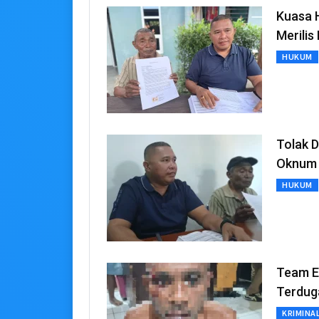
Kuasa 
Merili
HUKUM
Tolak 
Oknum 
HUKUM
Team El
Terdug
KRIMINA