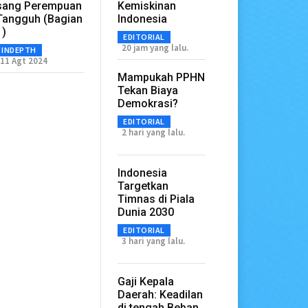
sang Perempuan
Kemiskinan
Tangguh (Bagian
Indonesia
1)
EDITORIAL
20 jam yang lalu.
INDEPTH
11 Agt 2024
Mampukah PPHN
Tekan Biaya
Demokrasi?
EDITORIAL
2 hari yang lalu.
Indonesia
Targetkan
Timnas di Piala
Dunia 2030
EDITORIAL
3 hari yang lalu.
Gaji Kepala
Daerah: Keadilan
di tengah Beban