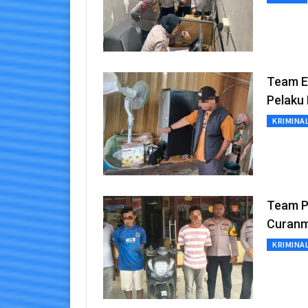
Team E
Pelaku
KRIMINA
Team P
Curanm
KRIMINA