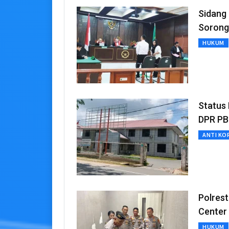
Sidang 
Sorong
HUKUM
Status
DPR PBD
ANTI KO
Polrest
Center
HUKUM