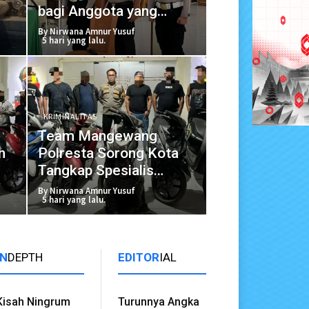
bagi Anggota yang
og
Langgar Disiplin
By Nirwana Amnur Yusuf
5 hari yang lalu.
KRIMINALITAS
Team Mangewang
h
Polresta Sorong Kota
Tangkap Spesialis
Curanmor
By Nirwana Amnur Yusuf
5 hari yang lalu.
IN
DEPTH
EDITOR
IAL
Kisah Ningrum
Turunnya Angka