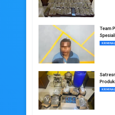
Team P
Spesial
KRIMINA
Satres
Produks
KRIMINA