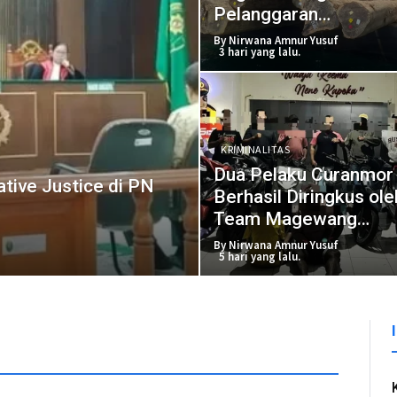
Pelanggaran
Pengangkutan Kayu L
By Nirwana Amnur Yusuf
3 hari yang lalu.
KRIMINALITAS
Dua Pelaku Curanmor
tive Justice di PN
Berhasil Diringkus ole
Team Magewang
Polresta Sorong Kota
By Nirwana Amnur Yusuf
5 hari yang lalu.