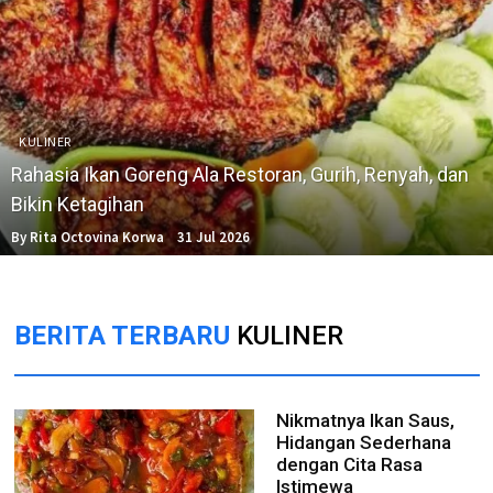
KULINER
Rahasia Ikan Goreng Ala Restoran, Gurih, Renyah, dan
Bikin Ketagihan
By Rita Octovina Korwa
31 Jul 2026
BERITA TERBARU
KULINER
Nikmatnya Ikan Saus,
Hidangan Sederhana
dengan Cita Rasa
Istimewa