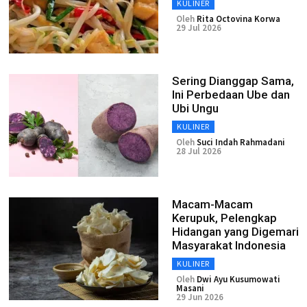
KULINER
Oleh
Rita Octovina Korwa
29 Jul 2026
Sering Dianggap Sama,
Ini Perbedaan Ube dan
Ubi Ungu
KULINER
Oleh
Suci Indah Rahmadani
28 Jul 2026
Macam-Macam
Kerupuk, Pelengkap
Hidangan yang Digemari
Masyarakat Indonesia
KULINER
Oleh
Dwi Ayu Kusumowati
Masani
29 Jun 2026