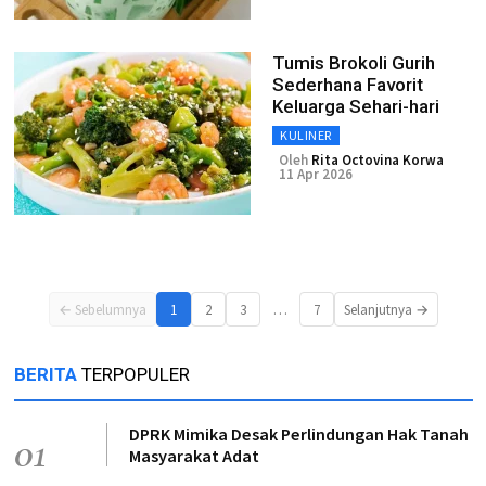
Tumis Brokoli Gurih
Sederhana Favorit
Keluarga Sehari-hari
KULINER
Oleh
Rita Octovina Korwa
11 Apr 2026
…
← Sebelumnya
1
2
3
7
Selanjutnya →
BERITA
TERPOPULER
DPRK Mimika Desak Perlindungan Hak Tanah
01
Masyarakat Adat