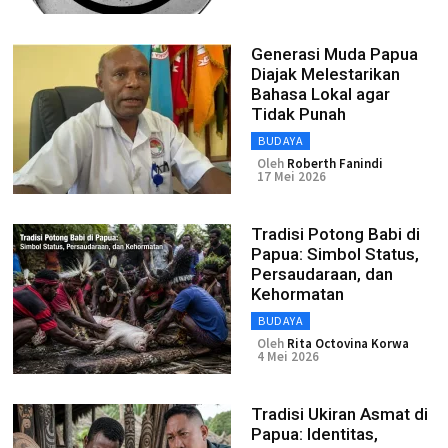
Generasi Muda Papua
Diajak Melestarikan
Bahasa Lokal agar
Tidak Punah
BUDAYA
Oleh
Roberth Fanindi
17 Mei 2026
Tradisi Potong Babi di
Papua: Simbol Status,
Persaudaraan, dan
Kehormatan
BUDAYA
Oleh
Rita Octovina Korwa
4 Mei 2026
Tradisi Ukiran Asmat di
Papua: Identitas,