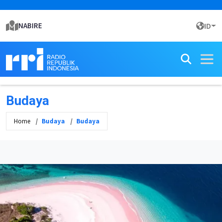
NABIRE
ID
Budaya
Home
Budaya
Budaya