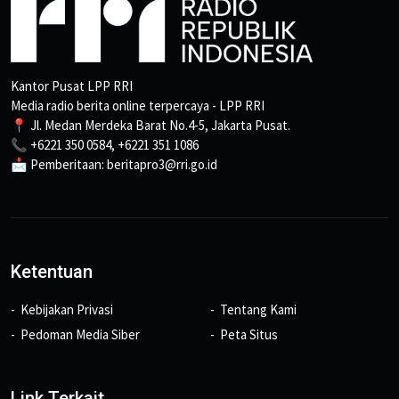
Kantor Pusat LPP RRI
Media radio berita online terpercaya - LPP RRI
📍 Jl. Medan Merdeka Barat No.4-5, Jakarta Pusat.
📞 +6221 350 0584, +6221 351 1086
📩 Pemberitaan: beritapro3@rri.go.id
Ketentuan
Kebijakan Privasi
Tentang Kami
Pedoman Media Siber
Peta Situs
Link Terkait