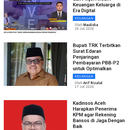
Keuangan Keluarga di
Era Digital
KEUANGAN
Oleh
Maulidia
26 Jul 2026
Bupati TRK Terbitkan
Surat Edaran
Penjaringan
Pembayaran PBB-P2
untuk Optimalkan
KEUANGAN
Oleh
Arif Rizalul
17 Jul 2026
Kadinsos Aceh
Harapkan Penerima
KPM agar Rekening
Bansos di Jaga Dengan
Baik