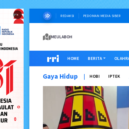
×
REDAKSI
PEDOMAN MEDIA SIBER
MEULABOH
HOME
BERITA
OLAHR
Gaya Hidup
|
HOBI
IPTEK