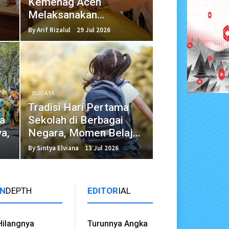
Kemenag Aceh
Melaksanakan
Workshop Handicraft
By Arif Rizalul
29 Jul 2026
BUDAYA
Tradisi Hari Pertama
a
Sekolah di Berbagai
a,
Negara, Momen Belajar
yang Sarat Makna
By Sintya Elviana
13 Jul 2026
IN
DEPTH
EDITOR
IAL
Hilangnya
Turunnya Angka