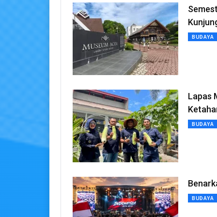
Semest
Kunjun
BUDAYA
Lapas 
Ketaha
BUDAYA
Benark
BUDAYA