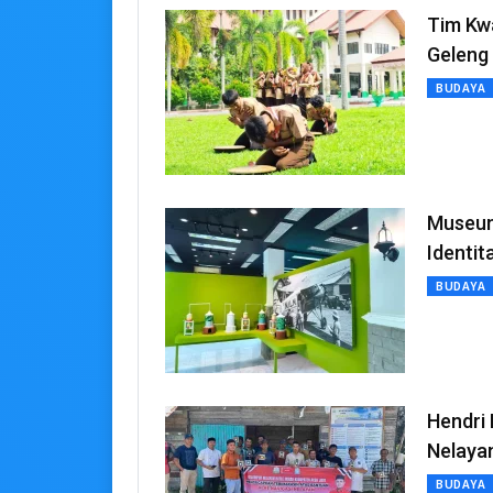
Tim Kw
Geleng
BUDAYA
Museum
Identi
BUDAYA
Hendri 
Nelaya
BUDAYA