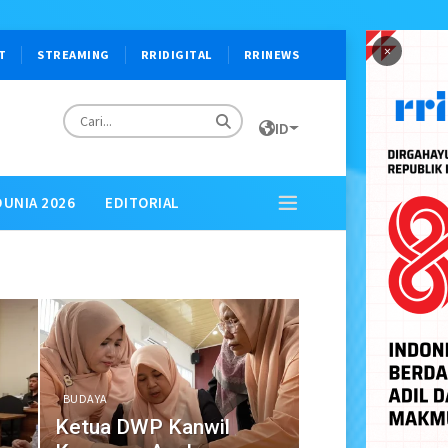
×
T
STREAMING
RRIDIGITAL
RRINEWS
ID
DUNIA 2026
EDITORIAL
BUDAYA
Ketua DWP Kanwil