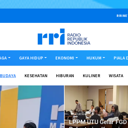
RRINE
AGA
GAYA HIDUP
EKONOMI
HUKUM
PIALA 
BUDAYA
KESEHATAN
HIBURAN
KULINER
WISATA
BUDAYA
LPPM UTU Gelar FGD