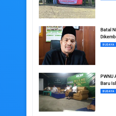
Batal N
Dikemb
BUDAYA
PWNU A
Baru Is
BUDAYA