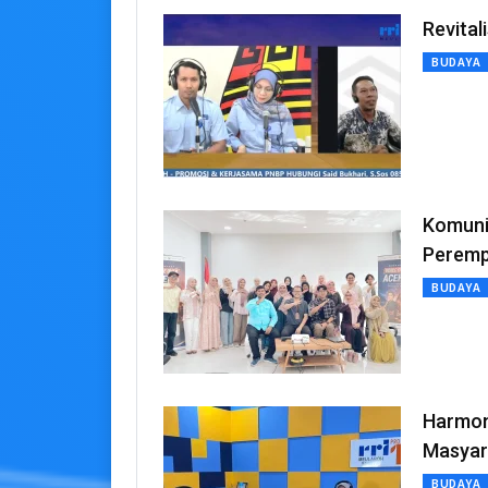
Revital
BUDAYA
Komuni
Peremp
BUDAYA
Harmon
Masyar
BUDAYA