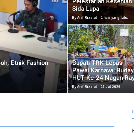
Pelestarian Kesenian
Sida Lupa
By Arif Rizalul
2 hari yang lalu.
BUDAYA
h, Etnik Fashion
Bupati TRK Lepas
Pawai Karnaval Buday
HUT Ke-24 Nagan Ray
By Arif Rizalul
21 Jul 2026