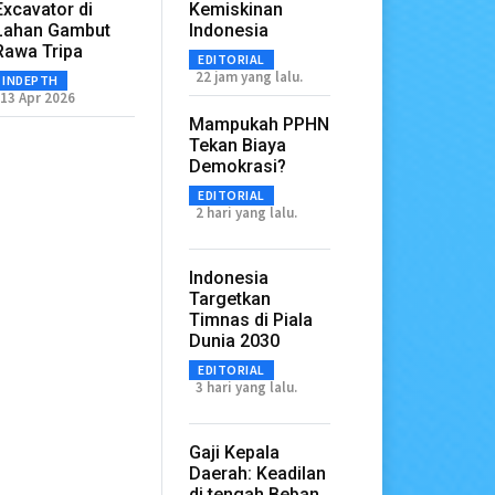
Excavator di
Kemiskinan
Lahan Gambut
Indonesia
Rawa Tripa
EDITORIAL
22 jam yang lalu.
INDEPTH
13 Apr 2026
Mampukah PPHN
Tekan Biaya
Demokrasi?
EDITORIAL
2 hari yang lalu.
Indonesia
Targetkan
Timnas di Piala
Dunia 2030
EDITORIAL
3 hari yang lalu.
Gaji Kepala
Daerah: Keadilan
di tengah Beban