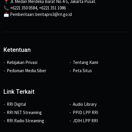
📍 Jl. Medan Merdeka Barat No.4-5, Jakarta Pusat.
📞 +6221 350 0584, +6221 351 1086
📩 Pemberitaan: beritapro3@rri.go.id
Ketentuan
Kebijakan Privasi
Tentang Kami
Pedoman Media Siber
Peta Situs
Link Terkait
RRI Digital
Audio Library
RRI NET Streaming
PPID LPP RRI
RRI Radio Streaming
JDIH LPP RRI