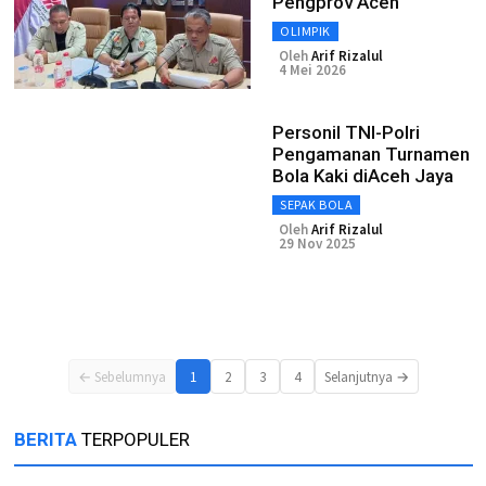
Pengprov Aceh
OLIMPIK
Oleh
Arif Rizalul
4 Mei 2026
Personil TNI-Polri
Pengamanan Turnamen
Bola Kaki diAceh Jaya
SEPAK BOLA
Oleh
Arif Rizalul
29 Nov 2025
← Sebelumnya
1
2
3
4
Selanjutnya →
BERITA
TERPOPULER