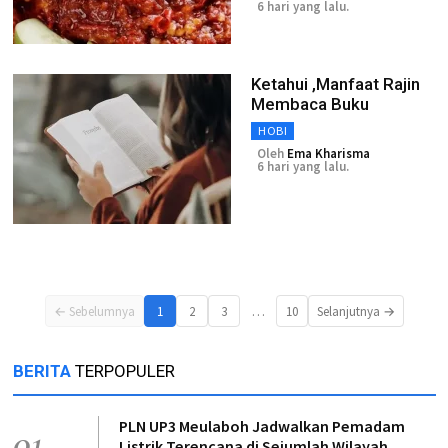
6 hari yang lalu.
Ketahui ,Manfaat Rajin
Membaca Buku
HOBI
Oleh
Ema Kharisma
6 hari yang lalu.
…
← Sebelumnya
1
2
3
10
Selanjutnya →
BERITA
TERPOPULER
PLN UP3 Meulaboh Jadwalkan Pemadam
01
Listrik Terencana di Sejumlah Wilayah