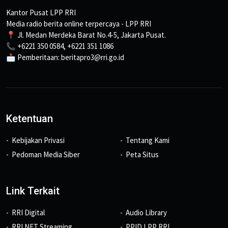
Kantor Pusat LPP RRI
Media radio berita online terpercaya - LPP RRI
📍 Jl. Medan Merdeka Barat No.4-5, Jakarta Pusat.
📞 +6221 350 0584, +6221 351 1086
📩 Pemberitaan: beritapro3@rri.go.id
Ketentuan
Kebijakan Privasi
Tentang Kami
Pedoman Media Siber
Peta Situs
Link Terkait
RRI Digital
Audio Library
RRI NET Streaming
PPID LPP RRI