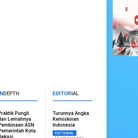
IN
DEPTH
EDITOR
IAL
Praktik Pungli
Turunnya Angka
dan Lemahnya
Kemiskinan
Pembinaan ASN
Indonesia
Pemerintah Kota
EDITORIAL
Bekasi
13 jam yang lalu.