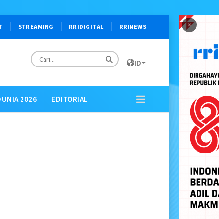
×
T
STREAMING
RRIDIGITAL
RRINEWS
ID
DUNIA 2026
EDITORIAL