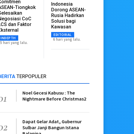
Komitmen
Indonesia
ASEAN-Tiongkok
Dorong ASEAN-
Selesaikan
Rusia Hadirkan
Negosiasi CoC
Solusi bagi
LCS dan Faktor
Kawasan
Eksternal
EDITORIAL
INDEPTH
6 hari yang lalu.
5 hari yang lalu.
BERITA
TERPOPULER
Noel Gecesi Kabusu : The
01
Nightmare Before Christmas2
Dapat Gelar Adat, Gubernur
02
Sulbar Janji Bangun Istana
Balanipa