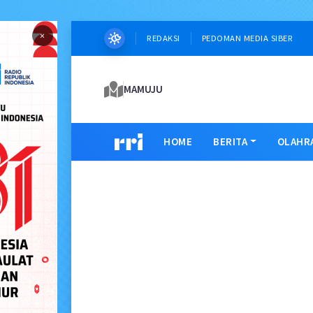
×
REDAKSI
PEDOMAN MEDIA SIBER
MAMUJU
HOME
BERITA
OLAHR