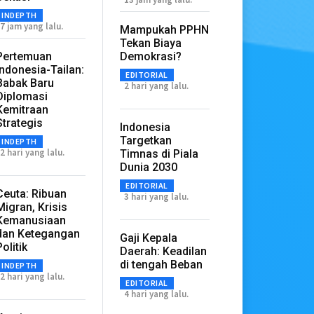
INDEPTH
7 jam yang lalu.
Mampukah PPHN
Tekan Biaya
Pertemuan
Demokrasi?
Indonesia-Tailan:
EDITORIAL
Babak Baru
2 hari yang lalu.
Diplomasi
Kemitraan
Strategis
Indonesia
Targetkan
INDEPTH
2 hari yang lalu.
Timnas di Piala
Dunia 2030
EDITORIAL
Ceuta: Ribuan
3 hari yang lalu.
Migran, Krisis
Kemanusiaan
dan Ketegangan
Gaji Kepala
Politik
Daerah: Keadilan
di tengah Beban
INDEPTH
2 hari yang lalu.
EDITORIAL
4 hari yang lalu.