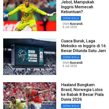
Jebol, Mampukah
Inggris Memecah
Kebuntuan?
SEPAK BOLA
Oleh
Nasrandi
6 Jul 2026
Cuaca Buruk, Laga
Meksiko vs Inggris di 16
Besar Ditunda Satu Jam
SEPAK BOLA
Oleh
Nasrandi
6 Jul 2026
Haaland Bungkam
Brasil, Norwegia Lolos
ke Babak 8 Besar Piala
Dunia 2026
SEPAK BOLA