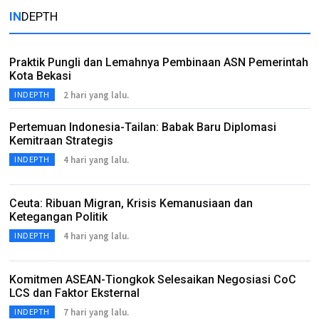
IN
DEPTH
Praktik Pungli dan Lemahnya Pembinaan ASN Pemerintah
Kota Bekasi
2 hari yang lalu.
INDEPTH
Pertemuan Indonesia-Tailan: Babak Baru Diplomasi
Kemitraan Strategis
4 hari yang lalu.
INDEPTH
Ceuta: Ribuan Migran, Krisis Kemanusiaan dan
Ketegangan Politik
4 hari yang lalu.
INDEPTH
Komitmen ASEAN-Tiongkok Selesaikan Negosiasi CoC
LCS dan Faktor Eksternal
7 hari yang lalu.
INDEPTH