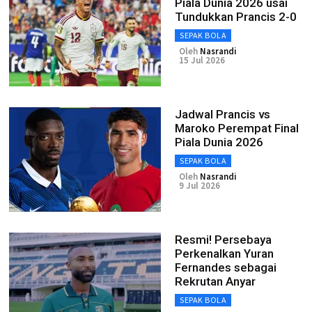
Piala Dunia 2026 usai
Tundukkan Prancis 2-0
SEPAK BOLA
Oleh
Nasrandi
15 Jul 2026
Jadwal Prancis vs
Maroko Perempat Final
Piala Dunia 2026
SEPAK BOLA
Oleh
Nasrandi
9 Jul 2026
Resmi! Persebaya
Perkenalkan Yuran
Fernandes sebagai
Rekrutan Anyar
SEPAK BOLA