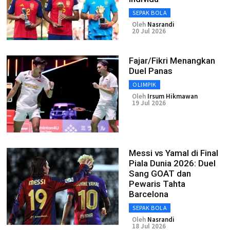
SEPAK BOLA
Oleh
Nasrandi
20 Jul 2026
Fajar/Fikri Menangkan
Duel Panas
OLIMPIK
Oleh
Irsum Hikmawan
19 Jul 2026
Messi vs Yamal di Final
Piala Dunia 2026: Duel
Sang GOAT dan
Pewaris Tahta
Barcelona
SEPAK BOLA
Oleh
Nasrandi
18 Jul 2026