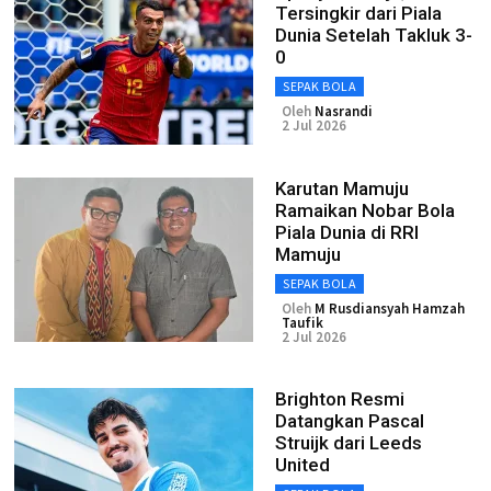
Tersingkir dari Piala
Dunia Setelah Takluk 3-
0
SEPAK BOLA
Oleh
Nasrandi
2 Jul 2026
Karutan Mamuju
Ramaikan Nobar Bola
Piala Dunia di RRI
Mamuju
SEPAK BOLA
Oleh
M Rusdiansyah Hamzah
Taufik
2 Jul 2026
Brighton Resmi
Datangkan Pascal
Struijk dari Leeds
United