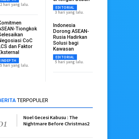
2 hari yang lalu.
EDITORIAL
3 hari yang lalu.
Komitmen
Indonesia
ASEAN-Tiongkok
Dorong ASEAN-
Selesaikan
Rusia Hadirkan
Negosiasi CoC
Solusi bagi
LCS dan Faktor
Kawasan
Eksternal
EDITORIAL
INDEPTH
5 hari yang lalu.
5 hari yang lalu.
BERITA
TERPOPULER
Noel Gecesi Kabusu : The
01
Nightmare Before Christmas2