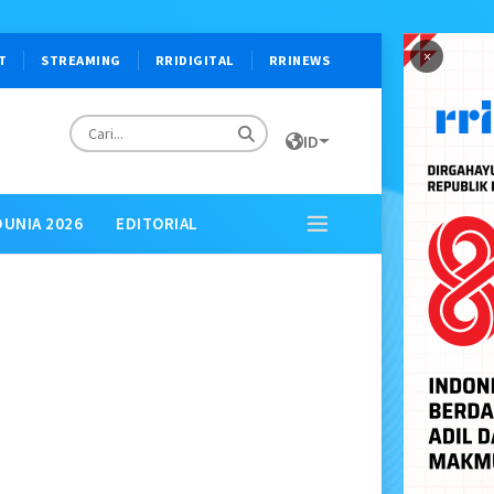
×
T
STREAMING
RRIDIGITAL
RRINEWS
ID
DUNIA 2026
EDITORIAL