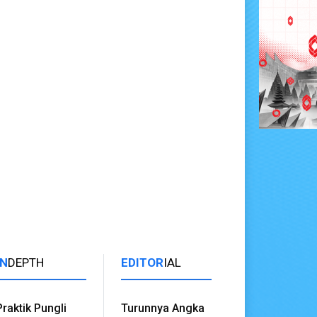
IN
DEPTH
EDITOR
IAL
Praktik Pungli
Turunnya Angka