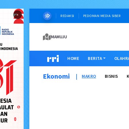
×
REDAKSI
PEDOMAN MEDIA SIBER
MAMUJU
HOME
BERITA
OLAHR
Ekonomi
|
MAKRO
BISNIS