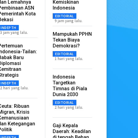
dan Lemahnya
Kemiskinan
Pembinaan ASN
Indonesia
Pemerintah Kota
EDITORIAL
Bekasi
9 jam yang lalu.
INDEPTH
3 jam yang lalu.
Mampukah PPHN
Tekan Biaya
Pertemuan
Demokrasi?
Indonesia-Tailan:
EDITORIAL
Babak Baru
1 hari yang lalu.
Diplomasi
Kemitraan
Strategis
Indonesia
Targetkan
INDEPTH
2 hari yang lalu.
Timnas di Piala
Dunia 2030
EDITORIAL
Ceuta: Ribuan
2 hari yang lalu.
Migran, Krisis
Kemanusiaan
dan Ketegangan
Gaji Kepala
Politik
Daerah: Keadilan
di tengah Beban
INDEPTH