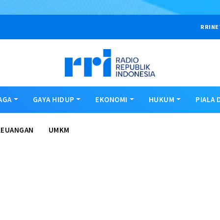
RRINE
AGA
GAYA HIDUP
EKONOMI
HUKUM
PIALA 
KEUANGAN
UMKM