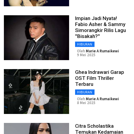
Impian Jadi Nyata!
Fabio Asher & Sammy
Simorangkir Rilis Lagu
''Bisakah?''
HIBURAN
Oleh
Marie A Rumaikewi
9 Mei 2025
Ghea Indrawari Garap
OST Film Thriller
Terbaru
HIBURAN
Oleh
Marie A Rumaikewi
8 Mei 2025
Citra Scholastika
Temukan Kedamaian