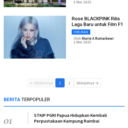
3 Mei 2025
Rose BLACKPINK Rilis
Lagu Baru untuk Film F1
HIBURAN
Oleh
Marie A Rumaikewi
2 Mei 2025
← Sebelumnya
1
2
Selanjutnya →
BERITA
TERPOPULER
STKIP PGRI Papua Hidupkan Kembali
01
Perpustakaan Kampung Rambai