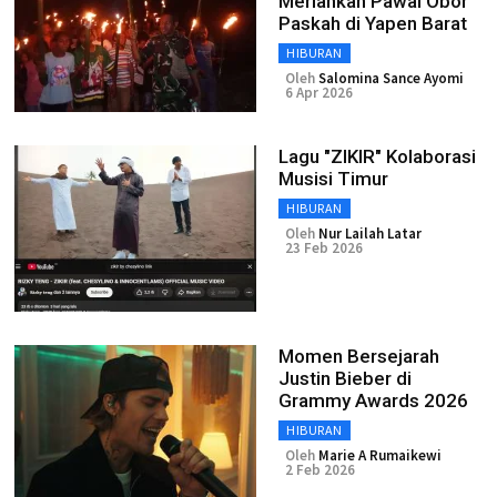
Meriahkan Pawai Obor
Paskah di Yapen Barat
HIBURAN
Oleh
Salomina Sance Ayomi
6 Apr 2026
Lagu "ZIKIR" Kolaborasi
Musisi Timur
HIBURAN
Oleh
Nur Lailah Latar
23 Feb 2026
Momen Bersejarah
Justin Bieber di
Grammy Awards 2026
HIBURAN
Oleh
Marie A Rumaikewi
2 Feb 2026