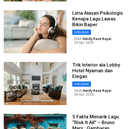
Lima Alasan Psikologis
Kenapa Lagu Lawas
Bikin Baper
HIBURAN
Oleh
Heidy Kace Kayai
29 Apr 2026
Trik Interior ala Lobby
Hotel Nyaman dan
Elegan
HIBURAN
Oleh
Heidy Kace Kayai
26 Apr 2026
5 Fakta Menarik Lagu
“Risk It All” – Bruno
Mars : Gambaran