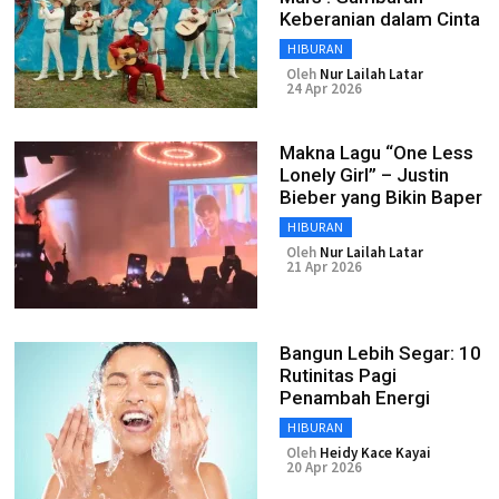
Keberanian dalam Cinta
HIBURAN
Oleh
Nur Lailah Latar
24 Apr 2026
Makna Lagu “One Less
Lonely Girl” – Justin
Bieber yang Bikin Baper
HIBURAN
Oleh
Nur Lailah Latar
21 Apr 2026
Bangun Lebih Segar: 10
Rutinitas Pagi
Penambah Energi
HIBURAN
Oleh
Heidy Kace Kayai
20 Apr 2026