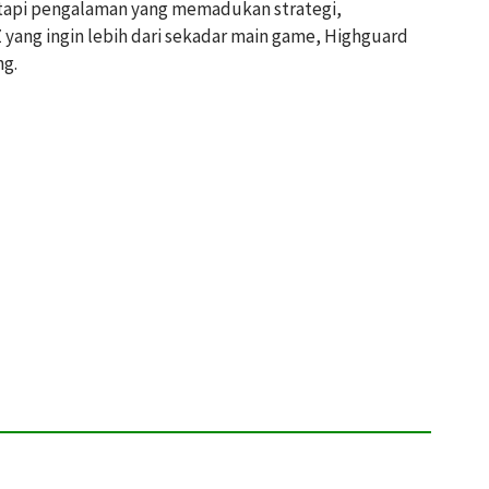
tapi pengalaman yang memadukan strategi,
Z yang ingin lebih dari sekadar main game, Highguard
ng.