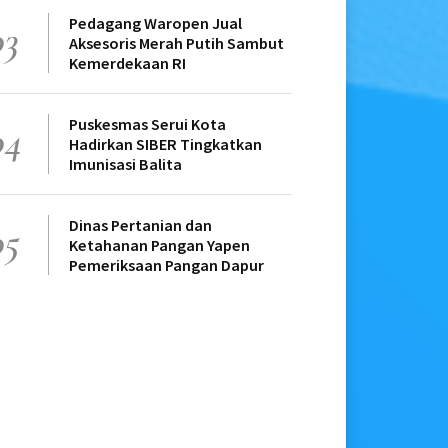
Pedagang Waropen Jual
03
Aksesoris Merah Putih Sambut
Kemerdekaan RI
Puskesmas Serui Kota
04
Hadirkan SIBER Tingkatkan
Imunisasi Balita
Dinas Pertanian dan
05
Ketahanan Pangan Yapen
Pemeriksaan Pangan Dapur