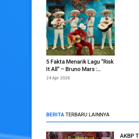
5 Fakta Menarik Lagu “Risk
It All” – Bruno Mars :
Gambaran Keberanian
24 Apr 2026
dalam Cinta
BERITA
TERBARU LAINNYA
AKBP T