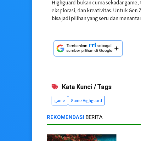
Highguard bukan cuma sekadar game, 
eksplorasi, dan kreativitas. Untuk Gen 
bisa jadi pilihan yang seru dan menanta
Kata Kunci / Tags
game
Game Highguard
REKOMENDASI
BERITA