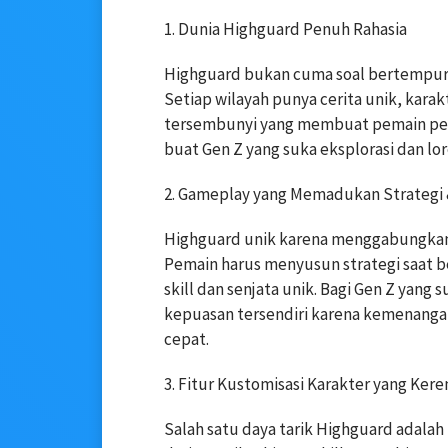
1. Dunia Highguard Penuh Rahasia
Highguard bukan cuma soal bertempur. 
Setiap wilayah punya cerita unik, kara
tersembunyi yang membuat pemain pen
buat Gen Z yang suka eksplorasi dan l
2. Gameplay yang Memadukan Strategi
Highguard unik karena menggabungkan 
Pemain harus menyusun strategi saat
skill dan senjata unik. Bagi Gen Z yang
kepuasan tersendiri karena kemenanga
cepat.
3. Fitur Kustomisasi Karakter yang Kere
Salah satu daya tarik Highguard ada