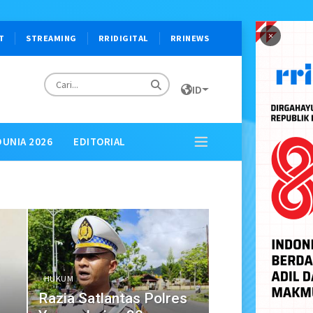
×
T
STREAMING
RRIDIGITAL
RRINEWS
ID
DUNIA 2026
EDITORIAL
HUKUM
Razia Satlantas Polres