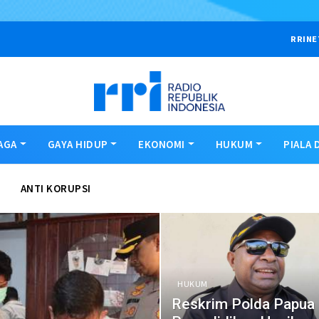
RRINE
AGA
GAYA HIDUP
EKONOMI
HUKUM
PIALA 
ANTI KORUPSI
HUKUM
Reskrim Polda Papua