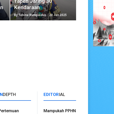
Yapen Jaring 30
en
Kendaraan
5
By Tabina Rumpaidus
20 Jan 2025
IN
DEPTH
EDITOR
IAL
Pertemuan
Mampukah PPHN