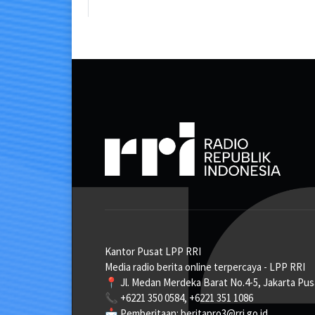
Kantor Pusat LPP RRI
Media radio berita online terpercaya - LPP RRI
📍 Jl. Medan Merdeka Barat No.4-5, Jakarta Pus
📞 +6221 350 0584, +6221 351 1086
📩 Pemberitaan: beritapro3@rri.go.id