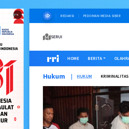
×
REDAKSI
PEDOMAN MEDIA SIBER
SERUI
HOME
BERITA
OLAHR
Hukum
|
HUKUM
KRIMINALITAS