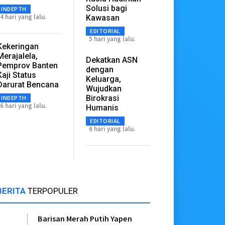
Solusi bagi
INDEPTH
4 hari yang lalu.
Kawasan
EDITORIAL
5 hari yang lalu.
Kekeringan
Merajalela,
Dekatkan ASN
Pemprov Banten
dengan
Kaji Status
Keluarga,
Darurat Bencana
Wujudkan
Birokrasi
INDEPTH
6 hari yang lalu.
Humanis
EDITORIAL
6 hari yang lalu.
BERITA
TERPOPULER
Barisan Merah Putih Yapen