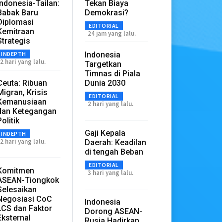
Indonesia-Tailan:
Tekan Biaya
Babak Baru
Demokrasi?
Diplomasi
EDITORIAL
Kemitraan
24 jam yang lalu.
Strategis
INDEPTH
Indonesia
2 hari yang lalu.
Targetkan
Timnas di Piala
Ceuta: Ribuan
Dunia 2030
Migran, Krisis
EDITORIAL
Kemanusiaan
2 hari yang lalu.
dan Ketegangan
Politik
Gaji Kepala
INDEPTH
2 hari yang lalu.
Daerah: Keadilan
di tengah Beban
EDITORIAL
Komitmen
3 hari yang lalu.
ASEAN-Tiongkok
Selesaikan
Negosiasi CoC
Indonesia
LCS dan Faktor
Dorong ASEAN-
Eksternal
Rusia Hadirkan