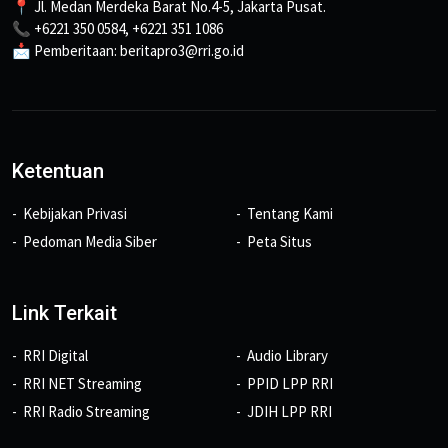
📍 Jl. Medan Merdeka Barat No.4-5, Jakarta Pusat.
📞 +6221 350 0584, +6221 351 1086
📩 Pemberitaan: beritapro3@rri.go.id
Ketentuan
Kebijakan Privasi
Tentang Kami
Pedoman Media Siber
Peta Situs
Link Terkait
RRI Digital
Audio Library
RRI NET Streaming
PPID LPP RRI
RRI Radio Streaming
JDIH LPP RRI