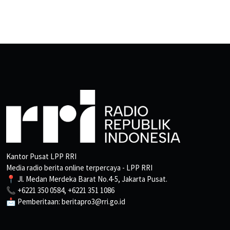
Kantor Pusat LPP RRI
Media radio berita online terpercaya - LPP RRI
📍 Jl. Medan Merdeka Barat No.4-5, Jakarta Pusat.
📞 +6221 350 0584, +6221 351 1086
📩 Pemberitaan: beritapro3@rri.go.id