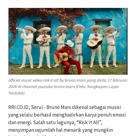
official music video risk it all by bruno mars yang dirilis 27 februari
2026 di channel youtube bruno mars (Foto: Tangkapan Layar
Youtube)
RRI.CO.ID, Serui - Bruno Mars dikenal sebagai musisi
yang selalu berhasil menghadirkan karya penuh emosi
dan energi. Salah satu lagunya, “Risk It All”,
menyimpan sejumlah hal menarik yang mungkin