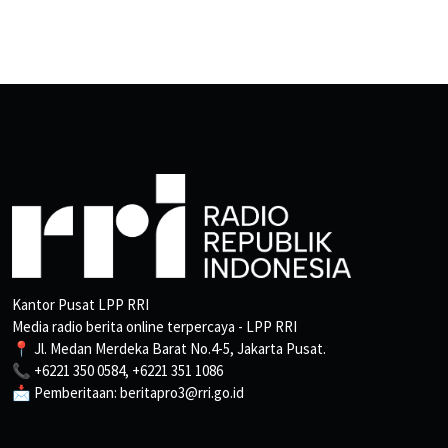
Kantor Pusat LPP RRI
Media radio berita online terpercaya - LPP RRI
📍 Jl. Medan Merdeka Barat No.4-5, Jakarta Pusat.
📞 +6221 350 0584, +6221 351 1086
📩 Pemberitaan: beritapro3@rri.go.id