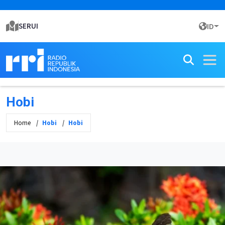
SERUI
ID
Hobi
Home
Hobi
Hobi