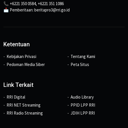
📞 +6221 350 0584, +6221 351 1086
📩 Pemberitaan: beritapro3@rri.go.id
Ketentuan
Kebijakan Privasi
Tentang Kami
Pedoman Media Siber
Peta Situs
Link Terkait
RRI Digital
Audio Library
RRI NET Streaming
PPID LPP RRI
RRI Radio Streaming
JDIH LPP RRI