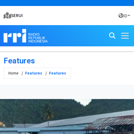
SERUI
ID
Features
Home
Features
Features