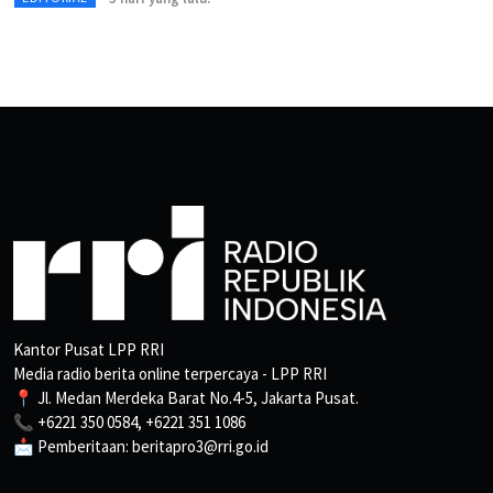
Kantor Pusat LPP RRI
Media radio berita online terpercaya - LPP RRI
📍 Jl. Medan Merdeka Barat No.4-5, Jakarta Pusat.
📞 +6221 350 0584, +6221 351 1086
📩 Pemberitaan: beritapro3@rri.go.id