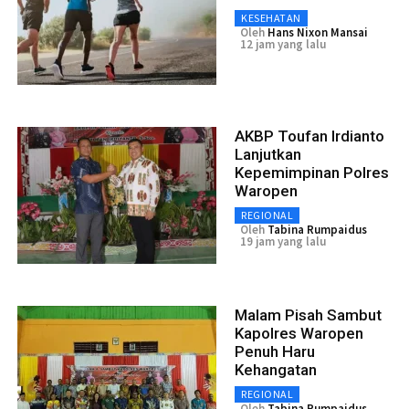
KESEHATAN
Oleh
Hans Nixon Mansai
12 jam yang lalu
AKBP Toufan Irdianto
Lanjutkan
Kepemimpinan Polres
Waropen
REGIONAL
Oleh
Tabina Rumpaidus
19 jam yang lalu
Malam Pisah Sambut
Kapolres Waropen
Penuh Haru
Kehangatan
REGIONAL
Oleh
Tabina Rumpaidus