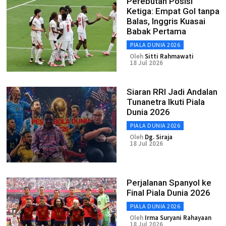
Perebutan Posisi
Ketiga: Empat Gol tanpa
Balas, Inggris Kuasai
Babak Pertama
PIALA DUNIA 2026
Oleh
Sitti Rahmawati
18 Jul 2026
Siaran RRI Jadi Andalan
Tunanetra Ikuti Piala
Dunia 2026
PIALA DUNIA 2026
Oleh
Dg. Siraja
18 Jul 2026
Perjalanan Spanyol ke
Final Piala Dunia 2026
PIALA DUNIA 2026
Oleh
Irma Suryani Rahayaan
18 Jul 2026