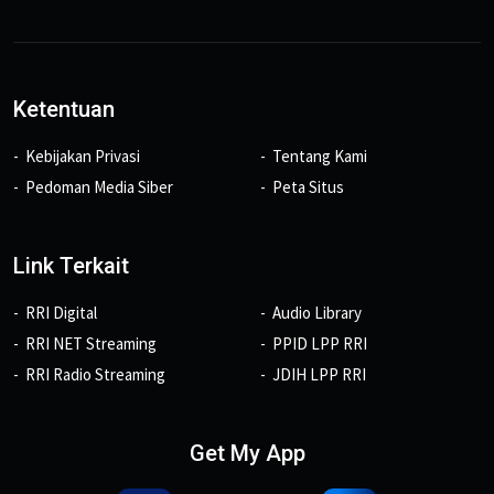
Ketentuan
Kebijakan Privasi
Tentang Kami
Pedoman Media Siber
Peta Situs
Link Terkait
RRI Digital
Audio Library
RRI NET Streaming
PPID LPP RRI
RRI Radio Streaming
JDIH LPP RRI
Get My App