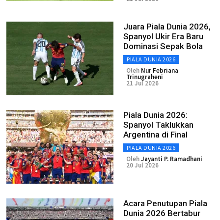
Juara Piala Dunia 2026,
Spanyol Ukir Era Baru
Dominasi Sepak Bola
PIALA DUNIA 2026
Oleh
Nur Febriana
Trinugraheni
21 Jul 2026
Piala Dunia 2026:
Spanyol Taklukkan
Argentina di Final
PIALA DUNIA 2026
Oleh
Jayanti P. Ramadhani
20 Jul 2026
Acara Penutupan Piala
Dunia 2026 Bertabur