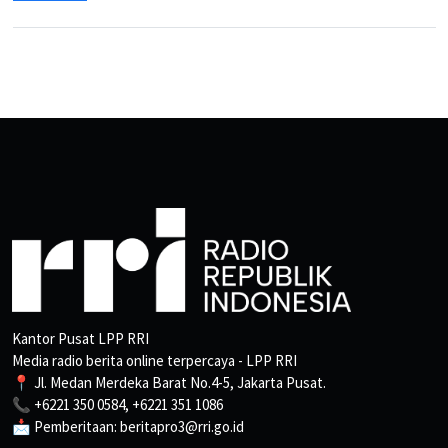
Kantor Pusat LPP RRI
Media radio berita online terpercaya - LPP RRI
📍 Jl. Medan Merdeka Barat No.4-5, Jakarta Pusat.
📞 +6221 350 0584, +6221 351 1086
📩 Pemberitaan: beritapro3@rri.go.id