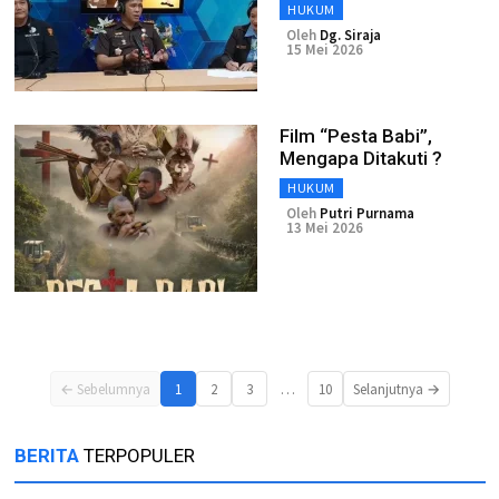
HUKUM
Oleh
Dg. Siraja
15 Mei 2026
Film “Pesta Babi”,
Mengapa Ditakuti ?
HUKUM
Oleh
Putri Purnama
13 Mei 2026
…
← Sebelumnya
1
2
3
10
Selanjutnya →
BERITA
TERPOPULER