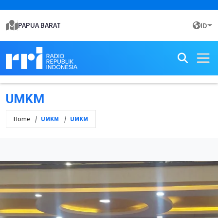
PAPUA BARAT
ID
UMKM
Home
UMKM
UMKM