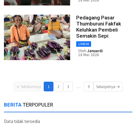
18 Mei 2026
Pedagang Pasar
Thumburuni Fakfak
Keluhkan Pembeli
Semakin Sepi
UMKM
Oleh
Januardi
18 Mei 2026
…
← Sebelumnya
1
2
3
9
Selanjutnya →
BERITA
TERPOPULER
Data tidak tersedia