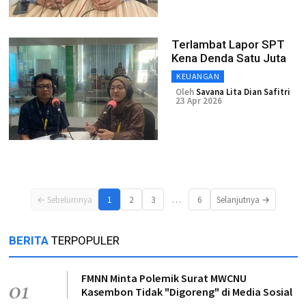
Terlambat Lapor SPT
Kena Denda Satu Juta
KEUANGAN
Oleh
Savana Lita Dian Safitri
23 Apr 2026
…
← Sebelumnya
1
2
3
6
Selanjutnya →
BERITA
TERPOPULER
FMNN Minta Polemik Surat MWCNU
01
Kasembon Tidak "Digoreng" di Media Sosial