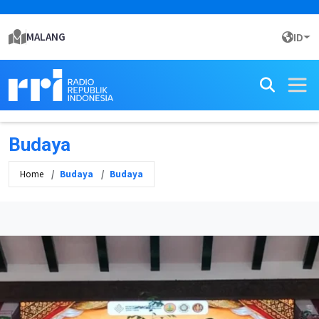
MALANG
ID
Budaya
Home
Budaya
Budaya