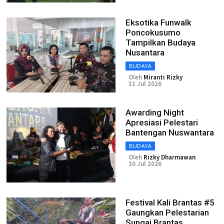
Eksotika Funwalk
Poncokusumo
Tampilkan Budaya
Nusantara
BUDAYA
Oleh
Miranti Rizky
31 Jul 2026
Awarding Night
Apresiasi Pelestari
Bantengan Nuswantara
BUDAYA
Oleh
Rizky Dharmawan
30 Jul 2026
Festival Kali Brantas #5
Gaungkan Pelestarian
Sungai Brantas