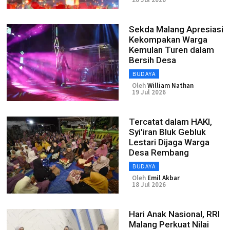
Sekda Malang Apresiasi
Kekompakan Warga
Kemulan Turen dalam
Bersih Desa
BUDAYA
Oleh
William Nathan
19 Jul 2026
Tercatat dalam HAKI,
Syi'iran Bluk Gebluk
Lestari Dijaga Warga
Desa Rembang
BUDAYA
Oleh
Emil Akbar
18 Jul 2026
Hari Anak Nasional, RRI
Malang Perkuat Nilai