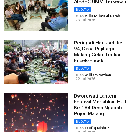
AIESEC UMM Terkesan
BUDAYA
Oleh
Milla Iqlima Al Farabi
23 Jul 2026
Peringati Hari Jadi ke-
94, Desa Pujiharjo
Malang Gelar Tradisi
Encek-Encek
BUDAYA
Oleh
William Nathan
22 Jul 2026
Dworowati Lantern
Festival Meriahkan HUT
Ke-184 Desa Ngabab
Pujon Malang
BUDAYA
Oleh
Taufiq Misbun
20 Jul 2026