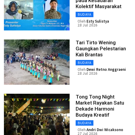
pada Kesadaran
Kolektif Masyarakat
BUDAYA
Oleh
Esty Sulistya
28 Jul 2026
Tari Tirto Wening
Gaungkan Pelestarian
Kali Brantas
BUDAYA
Oleh
Dewi Retno Anggraeni
28 Jul 2026
Tong Tong Night
Market Rayakan Satu
Dekade Harmoni
Budaya Kreatif
BUDAYA
Oleh
Andri Dwi Wicaksono
27 Jul 2026