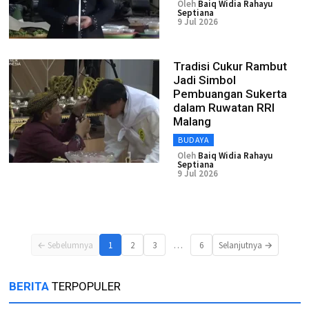
Oleh
Baiq Widia Rahayu
Septiana
9 Jul 2026
Tradisi Cukur Rambut
Jadi Simbol
Pembuangan Sukerta
dalam Ruwatan RRI
Malang
BUDAYA
Oleh
Baiq Widia Rahayu
Septiana
9 Jul 2026
…
← Sebelumnya
1
2
3
6
Selanjutnya →
BERITA
TERPOPULER