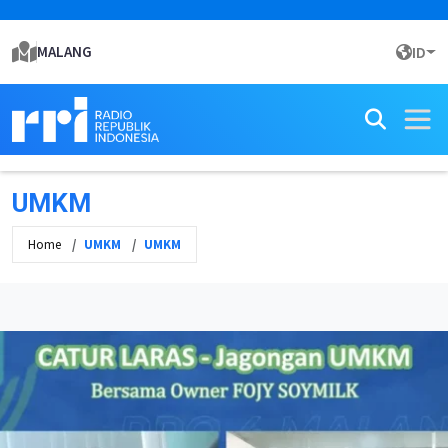
MALANG
ID
UMKM
Home
UMKM
UMKM