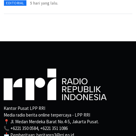
5 hari yang lalu.
EDITORIAL
Kantor Pusat LPP RRI
Media radio berita online terpercaya - LPP RRI
📍 Jl. Medan Merdeka Barat No.4-5, Jakarta Pusat.
📞 +6221 350 0584, +6221 351 1086
📩 Pemberitaan: beritapro3@rri.go.id