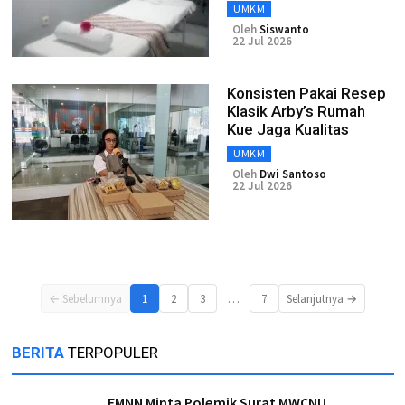
UMKM
Oleh
Siswanto
22 Jul 2026
Konsisten Pakai Resep
Klasik Arby’s Rumah
Kue Jaga Kualitas
UMKM
Oleh
Dwi Santoso
22 Jul 2026
…
← Sebelumnya
1
2
3
7
Selanjutnya →
BERITA
TERPOPULER
FMNN Minta Polemik Surat MWCNU