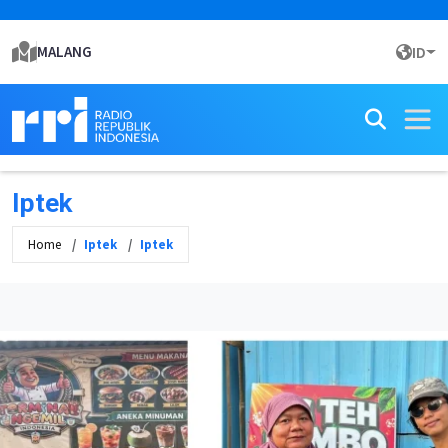
MALANG
ID
Iptek
Home
Iptek
Iptek