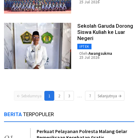
25 Jul 2026
Sekolah Garuda Dorong
Siswa Kuliah ke Luar
Negeri
IPTEK
Oleh
Awangsukma
25 Jul 2026
…
← Sebelumnya
1
2
3
7
Selanjutnya →
BERITA
TERPOPULER
Perkuat Pelayanan Polresta Malang Gelar
01
Pemeriksaan Kesehatan Gratis