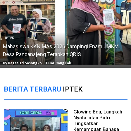
IPTEK
Mahasiswa KKN MAs 2026 Dampingi Enam UMKM
Desa Pandanajeng Terapkan QRIS
By Bagas Tri Sasongko
1 Hari Yang Lalu.
BERITA TERBARU
IPTEK
Glowing Edu, Langkah
Nyata Intan Putri
Tingkatkan
Kemampuan Bahasa