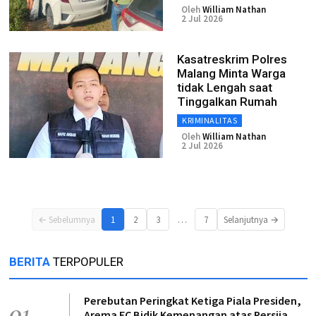
Oleh
William Nathan
2 Jul 2026
Kasatreskrim Polres
Malang Minta Warga
tidak Lengah saat
Tinggalkan Rumah
KRIMINALITAS
Oleh
William Nathan
2 Jul 2026
…
← Sebelumnya
1
2
3
7
Selanjutnya →
BERITA
TERPOPULER
Perebutan Peringkat Ketiga Piala Presiden,
01
Arema FC Bidik Kemenangan atas Persija