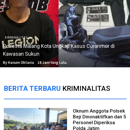
KRIMINALITAS
Polresta Malang Kota Ungkap Kasus Curanmor di
Kawasan Sukun
By Hanum Oktavia
16 Jam Yang Lalu.
BERITA TERBARU
KRIMINALITAS
Oknum Anggota Polsek
Beji Dinonaktifkan dan 5
Personel Diperiksa
Polda Jatim