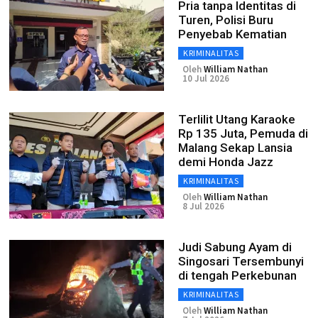
Pria tanpa Identitas di
Turen, Polisi Buru
Penyebab Kematian
KRIMINALITAS
Oleh
William Nathan
10 Jul 2026
Terlilit Utang Karaoke
Rp 135 Juta, Pemuda di
Malang Sekap Lansia
demi Honda Jazz
KRIMINALITAS
Oleh
William Nathan
8 Jul 2026
Judi Sabung Ayam di
Singosari Tersembunyi
di tengah Perkebunan
KRIMINALITAS
Oleh
William Nathan