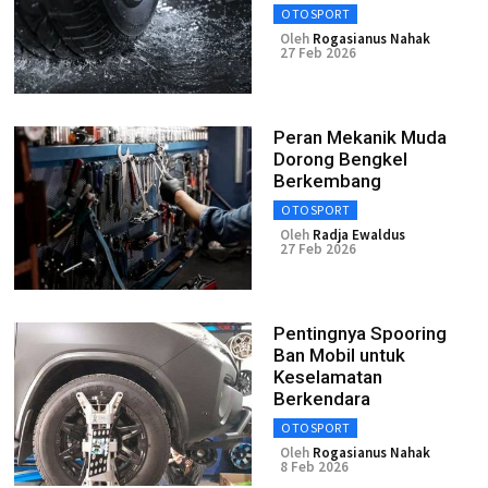
OTOSPORT
Oleh
Rogasianus Nahak
27 Feb 2026
Peran Mekanik Muda
Dorong Bengkel
Berkembang
OTOSPORT
Oleh
Radja Ewaldus
27 Feb 2026
Pentingnya Spooring
Ban Mobil untuk
Keselamatan
Berkendara
OTOSPORT
Oleh
Rogasianus Nahak
8 Feb 2026