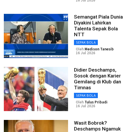
16 Jul 2026
Semangat Piala Dunia
Diyakini Lahirkan
Talenta Sepak Bola
NTT
SEPAK BOLA
Oleh
Medison Tanesib
16 Jul 2026
Didier Deschamps,
Sosok dengan Karier
Gemilang di Klub dan
Timnas
SEPAK BOLA
Oleh
Tulus Pribadi
16 Jul 2026
Wasit Bobrok?
Deschamps Ngamuk