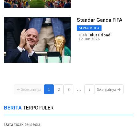
Standar Ganda FIFA
SEPAK BOLA
Oleh
Tulus Pribadi
12 Jun 2026
…
← Sebelumnya
1
2
3
7
Selanjutnya →
BERITA
TERPOPULER
Data tidak tersedia