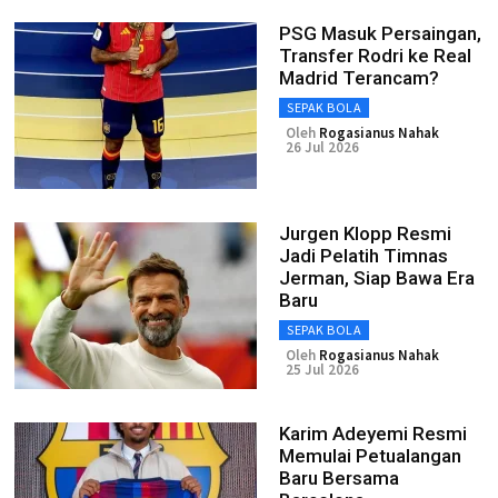
PSG Masuk Persaingan,
Transfer Rodri ke Real
Madrid Terancam?
SEPAK BOLA
Oleh
Rogasianus Nahak
26 Jul 2026
Jurgen Klopp Resmi
Jadi Pelatih Timnas
Jerman, Siap Bawa Era
Baru
SEPAK BOLA
Oleh
Rogasianus Nahak
25 Jul 2026
Karim Adeyemi Resmi
Memulai Petualangan
Baru Bersama