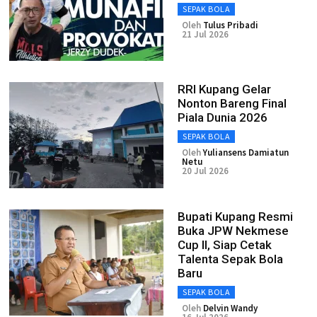
SEPAK BOLA
Oleh
Tulus Pribadi
21 Jul 2026
RRI Kupang Gelar
Nonton Bareng Final
Piala Dunia 2026
SEPAK BOLA
Oleh
Yuliansens Damiatun
Netu
20 Jul 2026
Bupati Kupang Resmi
Buka JPW Nekmese
Cup II, Siap Cetak
Talenta Sepak Bola
Baru
SEPAK BOLA
Oleh
Delvin Wandy