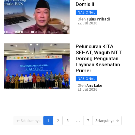
Domisili
NASIONAL
Oleh
Tulus Pribadi
22 Jul 2026
Peluncuran KITA
SEHAT, Wagub NTT
Dorong Penguatan
Layanan Kesehatan
Primer
NASIONAL
Oleh
Aris Lake
21 Jul 2026
…
← Sebelumnya
1
2
3
7
Selanjutnya →