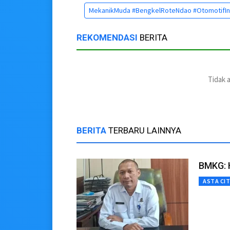
MekanikMuda #BengkelRoteNdao #OtomotifInd
REKOMENDASI
BERITA
Tidak 
BERITA
TERBARU LAINNYA
BMKG: H
ASTA CI