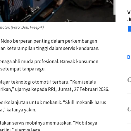
V
J
or. (Foto: Dok. Freepik)
te Ndao berperan penting dalam perkembangan
n keterampilan tinggi dalam servis kendaraan.
B
a tenaga ahli muda profesional. Banyak konsumen
setempat tanpa ragu.
ajar teknologi otomotif terbaru. “Kami selalu
rikan,” ujarnya kepada RRI, Jumat, 27 Februari 2026.
berkelanjutan untuk mekanik. “Skill mekanik harus
a,” katanya yakin.
takan servis mobilnya memuaskan. “Mobil saya
i ini,” ujarnya lega.