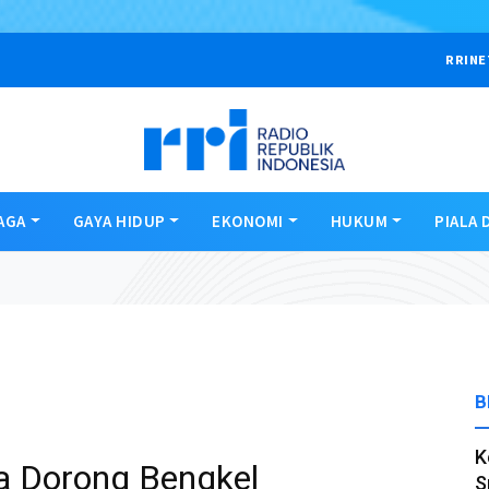
RRINE
AGA
GAYA HIDUP
EKONOMI
HUKUM
PIALA 
B
K
a Dorong Bengkel
S