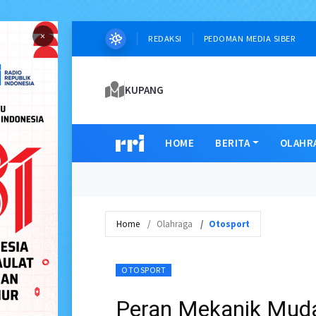
×
REDAKSI
PEDOMAN MEDIA SIBER
KUPANG
HOME
BERITA
OLAHR
Home
Olahraga
Otosport
OTOSPORT
Peran Mekanik Mud