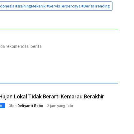
onesia #TrainingMekanik #ServisTerpercaya #BeritaTrending
ada rekomendasi berita
ujan Lokal Tidak Berarti Kemarau Berakhir
Oleh
Deliyanti Babo
2 jam yang lalu
TA