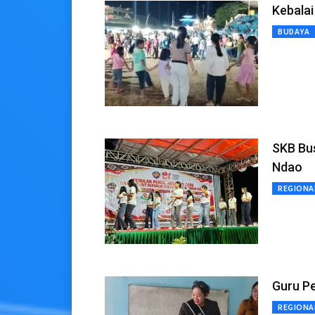
Kebala
BUDAYA
SKB Bu
Ndao
REGIONA
Guru Pe
REGIONA