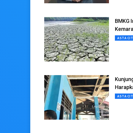
BMKG In
Kemara
ASTA CI
Kunjun
Harapka
ASTA CI