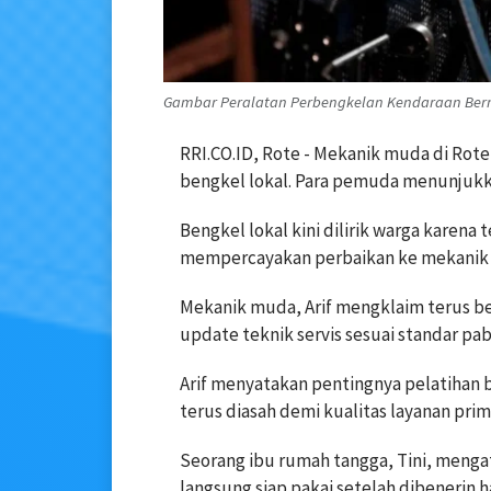
Gambar Peralatan Perbengkelan Kendaraan Bermot
RRI.CO.ID, Rote - Mekanik muda di Ro
bengkel lokal. Para pemuda menunjukka
Bengkel lokal kini dilirik warga karen
mempercayakan perbaikan ke mekanik 
Mekanik muda, Arif mengklaim terus bel
update teknik servis sesuai standar pab
Arif menyatakan pentingnya pelatihan 
terus diasah demi kualitas layanan prim
Seorang ibu rumah tangga, Tini, menga
langsung siap pakai setelah dibenerin har