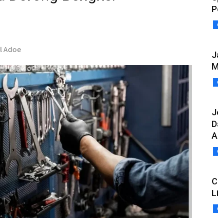
P
el Adoe
J
M
J
D
A
C
L