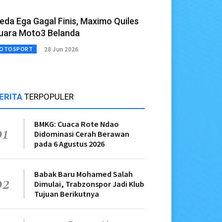
eda Ega Gagal Finis, Maximo Quiles
uara Moto3 Belanda
28 Jun 2026
OTOSPORT
ERITA
TERPOPULER
BMKG: Cuaca Rote Ndao
01
Didominasi Cerah Berawan
pada 6 Agustus 2026
Babak Baru Mohamed Salah
02
Dimulai, Trabzonspor Jadi Klub
Tujuan Berikutnya