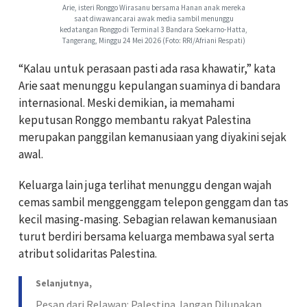
Arie, isteri Ronggo Wirasanu bersama Hanan anak mereka
saat diwawancarai awak media sambil menunggu
kedatangan Ronggo di Terminal 3 Bandara Soekarno-Hatta,
Tangerang, Minggu 24 Mei 2026 (Foto: RRI/Afriani Respati)
“Kalau untuk perasaan pasti ada rasa khawatir,” kata
Arie saat menunggu kepulangan suaminya di bandara
internasional. Meski demikian, ia memahami
keputusan Ronggo membantu rakyat Palestina
merupakan panggilan kemanusiaan yang diyakini sejak
awal.
Keluarga lain juga terlihat menunggu dengan wajah
cemas sambil menggenggam telepon genggam dan tas
kecil masing-masing. Sebagian relawan kemanusiaan
turut berdiri bersama keluarga membawa syal serta
atribut solidaritas Palestina.
Selanjutnya,
Pesan dari Relawan: Palestina Jangan Dilupakan