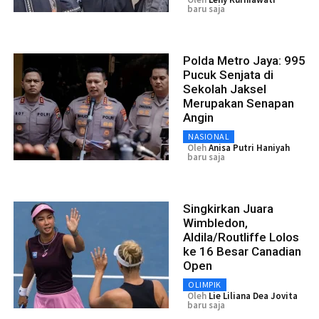
baru saja
Polda Metro Jaya: 995
Pucuk Senjata di
Sekolah Jaksel
Merupakan Senapan
Angin
NASIONAL
Oleh
Anisa Putri Haniyah
baru saja
Singkirkan Juara
Wimbledon,
Aldila/Routliffe Lolos
ke 16 Besar Canadian
Open
OLIMPIK
Oleh
Lie Liliana Dea Jovita
baru saja