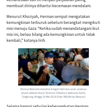
membuat dirinya dihantui kecemasan mendalam.
Menurut Khoziyah, Herman sempat mengatakan
kemungkinan terburuk sebelum berangkat mengikuti
misi menuju Gaza. “Ketika sudah menandatangani ikut
misi ini, beliau bilang ada kemungkinan untuk tidak
kembali,” katanya lirih.
Herman Budianto memeluk hangat isteri dan anak-anaknya
sesaat setelah tiba di Terminal 3 Bandara Soekarno-Hatta,
Tangerang, Minggu 24 Mei 2026 (Foto: RRI/Afriani Respati)
Selama hampir sebulan keberangkatan Herman,