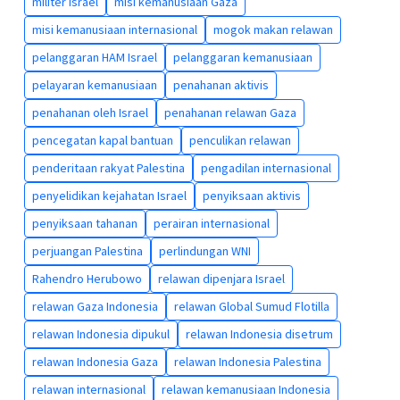
militer Israel
misi kemanusiaan Gaza
misi kemanusiaan internasional
mogok makan relawan
pelanggaran HAM Israel
pelanggaran kemanusiaan
pelayaran kemanusiaan
penahanan aktivis
penahanan oleh Israel
penahanan relawan Gaza
pencegatan kapal bantuan
penculikan relawan
penderitaan rakyat Palestina
pengadilan internasional
penyelidikan kejahatan Israel
penyiksaan aktivis
penyiksaan tahanan
perairan internasional
perjuangan Palestina
perlindungan WNI
Rahendro Herubowo
relawan dipenjara Israel
relawan Gaza Indonesia
relawan Global Sumud Flotilla
relawan Indonesia dipukul
relawan Indonesia disetrum
relawan Indonesia Gaza
relawan Indonesia Palestina
relawan internasional
relawan kemanusiaan Indonesia