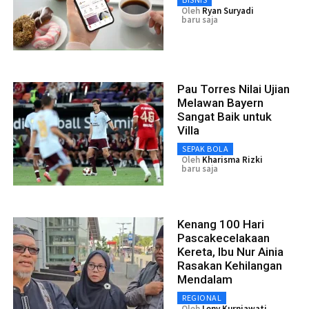
Oleh
Ryan Suryadi
baru saja
Pau Torres Nilai Ujian
Melawan Bayern
Sangat Baik untuk
Villa
SEPAK BOLA
Oleh
Kharisma Rizki
baru saja
Kenang 100 Hari
Pascakecelakaan
Kereta, Ibu Nur Ainia
Rasakan Kehilangan
Mendalam
REGIONAL
Oleh
Leny Kurniawati