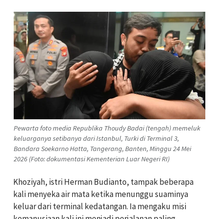
Pewarta foto media Republika Thoudy Badai (tengah) memeluk
keluarganya setibanya dari Istanbul, Turki di Terminal 3,
Bandara Soekarno Hatta, Tangerang, Banten, Minggu 24 Mei
2026 (Foto: dokumentasi Kementerian Luar Negeri RI)
Khoziyah, istri Herman Budianto, tampak beberapa
kali menyeka air mata ketika menunggu suaminya
keluar dari terminal kedatangan. Ia mengaku misi
kemanusiaan kali ini menjadi perjalanan paling