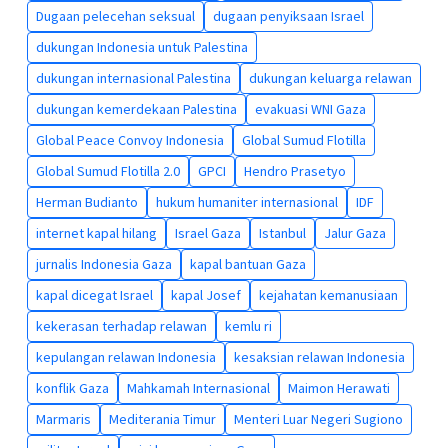
Dugaan pelecehan seksual
dugaan penyiksaan Israel
dukungan Indonesia untuk Palestina
dukungan internasional Palestina
dukungan keluarga relawan
dukungan kemerdekaan Palestina
evakuasi WNI Gaza
Global Peace Convoy Indonesia
Global Sumud Flotilla
Global Sumud Flotilla 2.0
GPCI
Hendro Prasetyo
Herman Budianto
hukum humaniter internasional
IDF
internet kapal hilang
Israel Gaza
Istanbul
Jalur Gaza
jurnalis Indonesia Gaza
kapal bantuan Gaza
kapal dicegat Israel
kapal Josef
kejahatan kemanusiaan
kekerasan terhadap relawan
kemlu ri
kepulangan relawan Indonesia
kesaksian relawan Indonesia
konflik Gaza
Mahkamah Internasional
Maimon Herawati
Marmaris
Mediterania Timur
Menteri Luar Negeri Sugiono