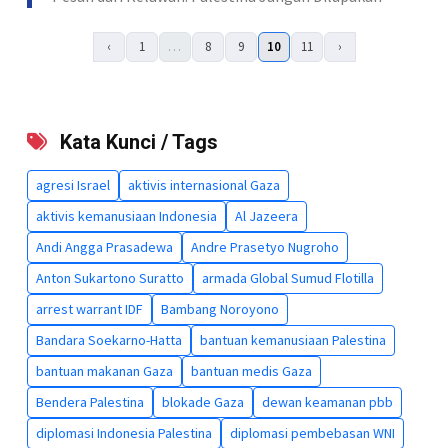
‹
1
…
8
9
10
11
›
Kata Kunci / Tags
agresi Israel
aktivis internasional Gaza
aktivis kemanusiaan Indonesia
Al Jazeera
Andi Angga Prasadewa
Andre Prasetyo Nugroho
Anton Sukartono Suratto
armada Global Sumud Flotilla
arrest warrant IDF
Bambang Noroyono
Bandara Soekarno-Hatta
bantuan kemanusiaan Palestina
bantuan makanan Gaza
bantuan medis Gaza
Bendera Palestina
blokade Gaza
dewan keamanan pbb
diplomasi Indonesia Palestina
diplomasi pembebasan WNI