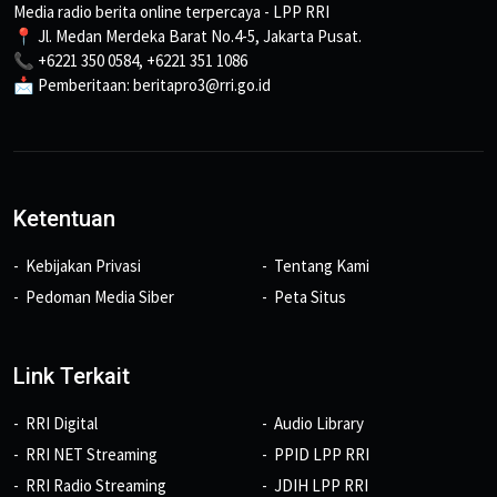
Media radio berita online terpercaya - LPP RRI
📍 Jl. Medan Merdeka Barat No.4-5, Jakarta Pusat.
📞 +6221 350 0584, +6221 351 1086
📩 Pemberitaan: beritapro3@rri.go.id
Ketentuan
Kebijakan Privasi
Tentang Kami
Pedoman Media Siber
Peta Situs
Link Terkait
RRI Digital
Audio Library
RRI NET Streaming
PPID LPP RRI
RRI Radio Streaming
JDIH LPP RRI