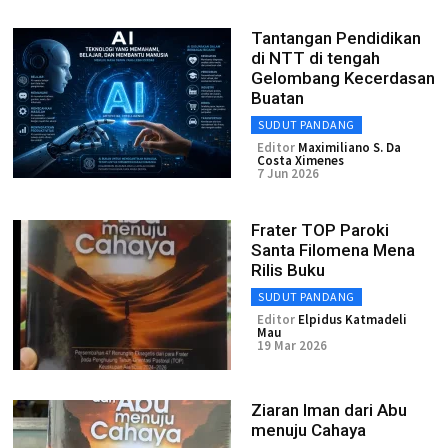
Tantangan Pendidikan
di NTT di tengah
Gelombang Kecerdasan
Buatan
SUDUT PANDANG
Editor
Maximiliano S. Da
Costa Ximenes
7 Jun 2026
Frater TOP Paroki
Santa Filomena Mena
Rilis Buku
SUDUT PANDANG
Editor
Elpidus Katmadeli
Mau
19 Mar 2026
Ziaran Iman dari Abu
menuju Cahaya