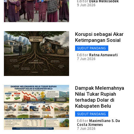
Editor
Daka Melkisedek
9 Jun 2026
Korupsi sebagai Akar
Ketimpangan Sosial
SUDUT PANDANG
Editor
Ratna Asmawati
7 Jun 2026
Dampak Melemahnya
Nilai Tukar Rupiah
terhadap Dolar di
Kabupaten Belu
SUDUT PANDANG
Editor
Maximiliano S. Da
Costa Ximenes
7 Jun 2026