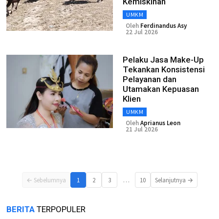
Kemiskinan
UMKM
Oleh
Ferdinandus Asy
22 Jul 2026
Pelaku Jasa Make-Up
Tekankan Konsistensi
Pelayanan dan
Utamakan Kepuasan
Klien
UMKM
Oleh
Aprianus Leon
21 Jul 2026
…
← Sebelumnya
1
2
3
10
Selanjutnya →
BERITA
TERPOPULER