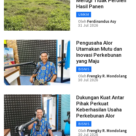
Merugi Tidak Peroleh
Hasil Panen
UMKM
Oleh
Ferdinandus Asy
31 Jul 2026
Pengusaha Alor
Utamakan Mutu dan
Inovasi Perkebunan
yang Maju
BISNIS
Oleh
Frengky R. Mondolang
30 Jul 2026
Dukungan Kuat Antar
Pihak Perkuat
Keberhasilan Usaha
Perkebunan Alor
BISNIS
Oleh
Frengky R. Mondolang
30 Jul 2026