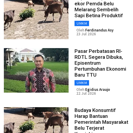
ekor Pemda Belu
Melarang Sembelih
Sapi Betina Produktif
UMKM
Oleh
Ferdinandus Asy
23 Jul 2026
Pasar Perbatasan RI-
RDTL Segera Dibuka,
Episentrum
Pertumbuhan Ekonomi
Baru TTU
UMKM
Oleh
Egidius Araujo
22 Jul 2026
Budaya Konsumtif
Harap Bantuan
Pemerintah Masyarakat
Belu Terjerat