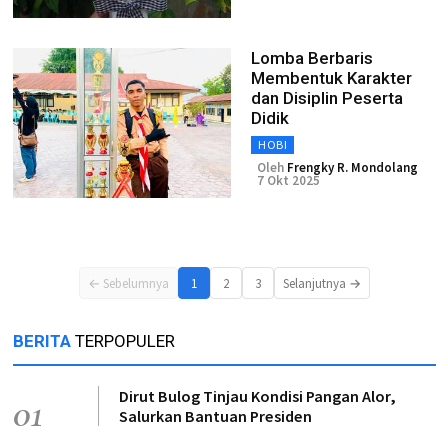
Lomba Berbaris
Membentuk Karakter
dan Disiplin Peserta
Didik
HOBI
Oleh
Frengky R. Mondolang
7 Okt 2025
← Sebelumnya
1
2
3
Selanjutnya →
BERITA
TERPOPULER
Dirut Bulog Tinjau Kondisi Pangan Alor,
01
Salurkan Bantuan Presiden