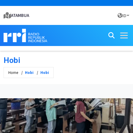
ATAMBUA
ID
Hobi
Home
Hobi
Hobi